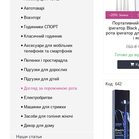
Автотоварі
–20%
Воєнторг
Портативний
Годинники СПОРТ
іригатор Blac
рота іригатор д
Класичний годинник
і 
Аксесуари для мобільних
750 ₴
телефонів та смартфонів
Готово до ві
Пеленки і простирадла
К
Підгузки для дорослих
Підгузки для дітей
642
Догляд за порожниною рота
Електробритви
Машинки для стрижки
Засоби для гоління жіночі
Декор для дому
Наши статьи