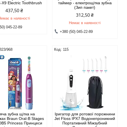
-X9 Electric Toothbrush
таймер - електрощітка зубна
(Зип пакет)
437,50 ₴
312,50 ₴
Немає в наявності
Немає в наявності
50) 045-22-89
+380 (50) 045-22-89
823/968
115
яча зубна щітка на
Іригатор для ротової порожнини
ках Braun Oral-B Stages
Jet Floss IPX7 Водонепроникний
DB5 Princess Принцеси
Портативний Міжзубний