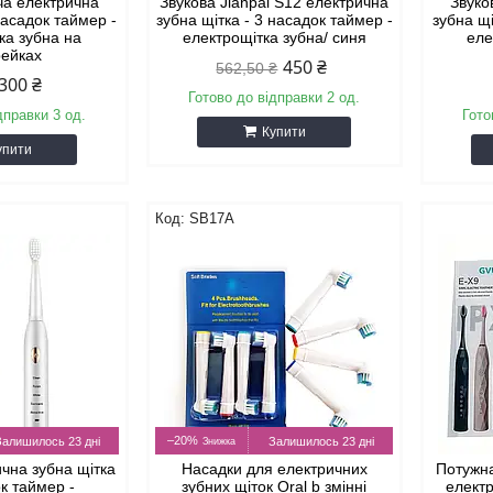
ча електрична
Звукова Jianpai S12 електрична
Звуко
насадок таймер -
зубна щітка - 3 насадок таймер -
зубна щі
ка зубна на
електрощітка зубна/ синя
еле
рейках
450 ₴
562,50 ₴
300 ₴
Готово до відправки 2 од.
дправки 3 од.
Гото
Купити
упити
SB17A
–20%
Залишилось 23 дні
Залишилось 23 дні
ична зубна щітка
Насадки для електричних
Потужна
ок таймер -
зубних щіток Oral b змінні
елект