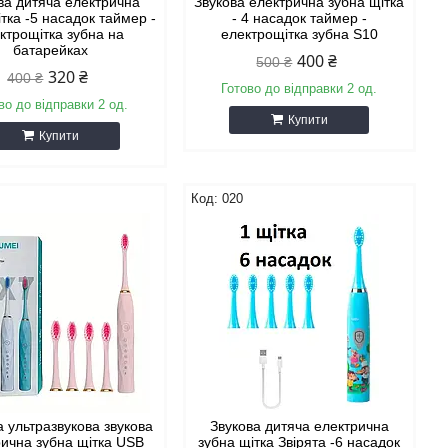
ва дитяча електрична
Звукова електрична зубна щітка
тка -5 насадок таймер -
- 4 насадок таймер -
ктрощітка зубна на
електрощітка зубна S10
батарейках
400 ₴
500 ₴
320 ₴
400 ₴
Готово до відправки 2 од.
во до відправки 2 од.
Купити
Купити
020
 ультразвукова звукова
Звукова дитяча електрична
рична зубна щітка USB
зубна щітка Звірята -6 насадок