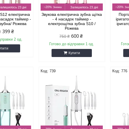
–20%
–20%
Залишилось 23 дні
Залишилось 23 дні
i S12 електрична
Звукова електрична зубна щітка
Порт
 насадок таймер -
- 4 насадок таймер -
іригат
 зубна/ Рожева
електрощітка зубна S10 /
іригат
Рожева
399 ₴
₴
600 ₴
750 ₴
дправки 2 од.
Готово до відправки 1 од.
Гото
упити
Купити
739
776