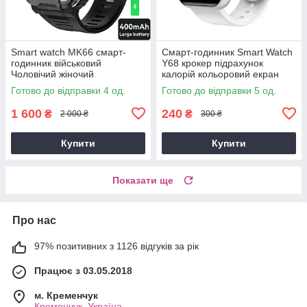
Smart watch MK66 смарт-
Смарт-годинник Smart Watch
годинник військовий
Y68 крокер підрахунок
Чоловічий жіночий
калорій кольоровий екран
найкращий Smartwatch 8
Фітнес браслет пульсометр
Готово до відправки 4 од.
Готово до відправки 5 од.
розумний Смартгодинник
тонометр
1 600
240
₴
₴
2 000 ₴
300 ₴
Купити
Купити
Показати ще
Про нас
97% позитивних з 1126 відгуків за рік
Працює з 03.05.2018
м. Кременчук
Кременчук, Україна