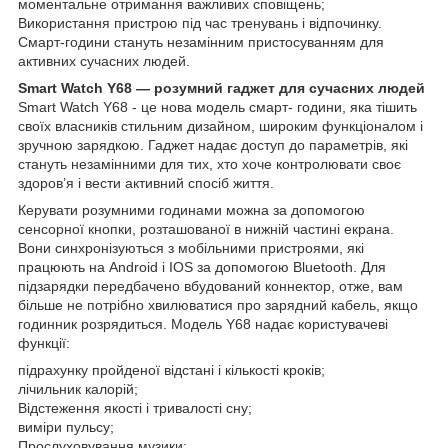
моментальне отримання важливих сповіщень;
Використання пристрою під час тренувань і відпочинку.
Смарт-години стануть незамінним пристосуванням для
активних сучасних людей.
Smart Watch Y68 — розумний гаджет для сучасних людей
Smart Watch Y68 - це нова модель смарт- години, яка тішить
своїх власників стильним дизайном, широким функціоналом і
зручною зарядкою. Гаджет надає доступ до параметрів, які
стануть незамінними для тих, хто хоче контролювати своє
здоров’я і вести активний спосіб життя.
Керувати розумними годинами можна за допомогою
сенсорної кнопки, розташованої в нижній частині екрана.
Вони синхронізуються з мобільними пристроями, які
працюють на Android і IOS за допомогою Bluetooth. Для
підзарядки передбачено вбудований коннектор, отже, вам
більше не потрібно хвилюватися про зарядний кабель, якщо
годинник розрядиться. Модель Y68 надає користувачеві
функції:
підрахунку пройденої відстані і кількості кроків;
лічильник калорій;
Відстеження якості і тривалості сну;
виміри пульсу;
Прослуховування музики;