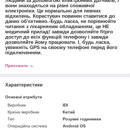
людини за допомогою електронних датчиків, і
вони знаходяться на рівні споживчої
електроніки. Це нормально для певних
відхилень. Користувач повинен ставитися до
даних об'єктивно.-Будь ласка, не порівнюйте
читання з лікарняним обладнанням, це НЕ
медичний прилад! завжди дозволяйте fitpro
доступ до всіх функцій телефону і завжди
дозволяйте йому працювати. І, будь ласка,
увімкніть GPS на своєму телефоні перед його
підключенням.
Приховати
Характеристики
Основні атрибути
Виробник
IDI
Країна виробник
Китай
Тип
Розумні годинники
Операційна система
Android OS