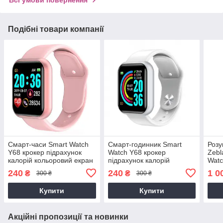
Всі умови повернення
Подібні товари компанії
Смарт-часи Smart Watch
Смарт-годинник Smart
Розу
Y68 крокер підрахунок
Watch Y68 крокер
Zebl
калорій кольоровий екран
підрахунок калорій
Watc
Фітнес браслет
кольоровий екран Фітнес
дзві
240
240
1 0
₴
₴
300 ₴
300 ₴
пульсометр тонометр
браслет пульсометр
і пу
тонометр
фітн
Купити
Купити
Акційні пропозиції та новинки