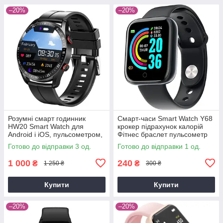
–20%
–20%
Розумні смарт годинник
Смарт-часи Smart Watch Y68
HW20 Smart Watch для
крокер підрахунок калорій
Android і iOS, пульсометром,
Фітнес браслет пульсометр
тонометром, крокоміром
тонометр
Готово до відправки 3 од.
Готово до відправки 1 од.
(чорні ))
1 000
240
₴
₴
1 250 ₴
300 ₴
Купити
Купити
–20%
–20%