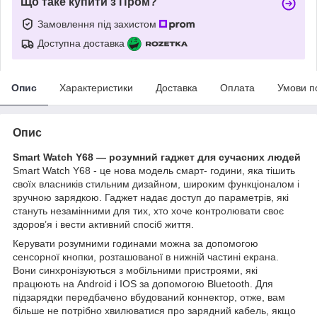
Що таке купити з Пром?
Замовлення під захистом
Доступна доставка
Опис
Характеристики
Доставка
Оплата
Умови п
Опис
Smart Watch Y68 — розумний гаджет для сучасних людей
Smart Watch Y68 - це нова модель смарт- години, яка тішить
своїх власників стильним дизайном, широким функціоналом і
зручною зарядкою. Гаджет надає доступ до параметрів, які
стануть незамінними для тих, хто хоче контролювати своє
здоров’я і вести активний спосіб життя.
Керувати розумними годинами можна за допомогою
сенсорної кнопки, розташованої в нижній частині екрана.
Вони синхронізуються з мобільними пристроями, які
працюють на Android і IOS за допомогою Bluetooth. Для
підзарядки передбачено вбудований коннектор, отже, вам
більше не потрібно хвилюватися про зарядний кабель, якщо