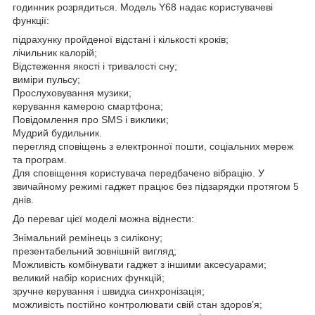
годинник розрядиться. Модель Y68 надає користувачеві
функції:
підрахунку пройденої відстані і кількості кроків;
лічильник калорій;
Відстеження якості і тривалості сну;
виміри пульсу;
Прослуховування музики;
керування камерою смартфона;
Повідомлення про SMS і виклики;
Мудрий будильник.
перегляд сповіщень з електронної пошти, соціальних мереж
та програм.
Для сповіщення користувача передбачено вібрацію. У
звичайному режимі гаджет працює без підзарядки протягом 5
днів.
До переваг цієї моделі можна віднести:
Знімальний ремінець з силікону;
презентабельний зовнішній вигляд;
Можливість комбінувати гаджет з іншими аксесуарами;
великий набір корисних функцій;
зручне керування і швидка синхронізація;
можливість постійно контролювати свій стан здоров’я;