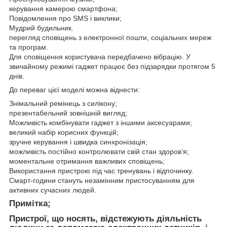
керування камерою смартфона;
Повідомлення про SMS і виклики;
Мудрий будильник.
перегляд сповіщень з електронної пошти, соціальних мереж
та програм.
Для сповіщення користувача передбачено вібрацію. У
звичайному режимі гаджет працює без підзарядки протягом 5
днів.
До переваг цієї моделі можна віднести:
Знімальний ремінець з силікону;
презентабельний зовнішній вигляд;
Можливість комбінувати гаджет з іншими аксесуарами;
великий набір корисних функцій;
зручне керування і швидка синхронізація;
можливість постійно контролювати свій стан здоров’я;
моментальне отримання важливих сповіщень;
Використання пристрою під час тренувань і відпочинку.
Смарт-години стануть незамінним пристосуванням для
активних сучасних людей.
Примітка;
Пристрої, що носять, відстежують діяльність