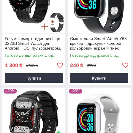
Розумні смарт годинник Lige
Смарт-часи Smart Watch Y68
0223B Smart Watch для
крокер підрахунок калорій
Android і iOS, пульсометром,
кольоровий екран Фітнес
тонометром, крокоміром
браслет пульсометр
Готово до відправки 1 од.
Готово до відправки 3 од.
тонометр
1 300
240
₴
₴
1 625 ₴
300 ₴
Купити
Купити
–20%
–20%