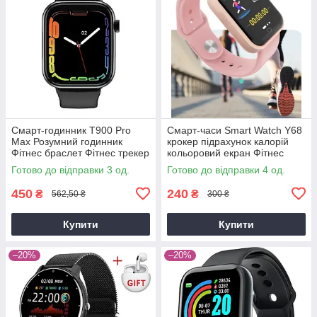
Смарт-годинник T900 Pro
Смарт-часи Smart Watch Y68
Max Розумний годинник
крокер підрахунок калорій
Фітнес браслет Фітнес трекер
кольоровий екран Фітнес
браслет пульсометр
Готово до відправки 3 од.
Готово до відправки 4 од.
тонометр
450
240
₴
₴
562,50 ₴
300 ₴
Купити
Купити
–20%
–20%