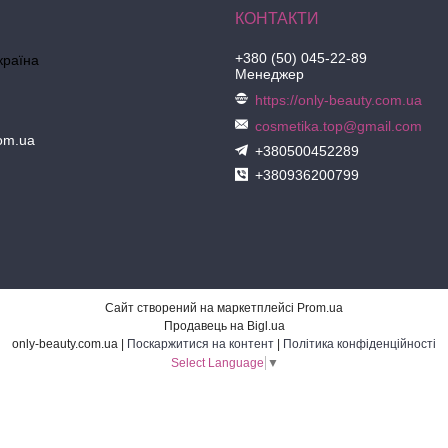
+380 (50) 045-22-89
країна
Менеджер
https://only-beauty.com.ua
cosmetika.top@gmail.com
com.ua
+380500452289
+380936200799
Сайт створений на маркетплейсі
Prom.ua
Продавець на Bigl.ua
only-beauty.com.ua |
Поскаржитися на контент
|
Політика конфіденційності
Select Language
▼