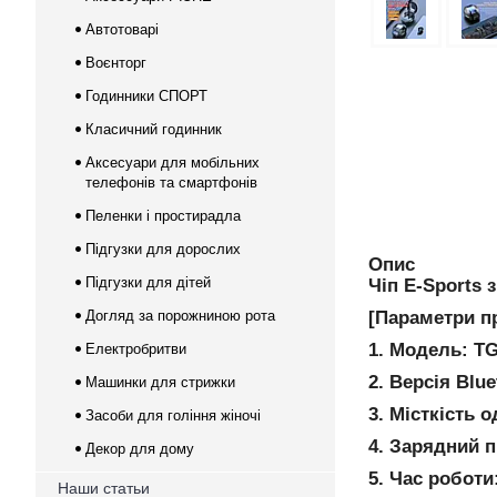
Автотоварі
Воєнторг
Годинники СПОРТ
Класичний годинник
Аксесуари для мобільних
телефонів та смартфонів
Пеленки і простирадла
Підгузки для дорослих
Опис
Підгузки для дітей
Чіп E-Sports 
Догляд за порожниною рота
[Параметри п
1. Модель: T
Електробритви
2. Версія Blue
Машинки для стрижки
3. Місткість 
Засоби для гоління жіночі
4. Зарядний п
Декор для дому
5. Час роботи
Наши статьи