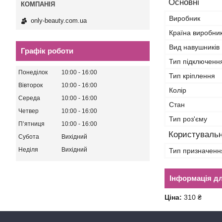
Основні
Виробник
only-beauty.com.ua
Країна виробни
Вид навушників
Графік роботи
Тип підключенн
Понеділок
10:00
16:00
Тип кріплення
Вівторок
10:00
16:00
Колір
Середа
10:00
16:00
Стан
Четвер
10:00
16:00
Тип роз'єму
Пʼятниця
10:00
16:00
Користувальн
Субота
Вихідний
Неділя
Вихідний
Тип призначенн
Інформація д
Ціна:
310 ₴