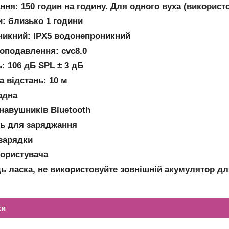
ання: 150 годин на годину. Для одного вуха (викорис
и: близько 1 години
никний: IPX5 водонепроникний
моподавлення: cvc8.0
ь: 106 дБ SPL ± 3 дБ
а відстань: 10 м
адна
 навушників Bluetooth
ль для заряджання
 зарядки
користувача
дь ласка, не використовуйте зовнішній акумулятор д
ки