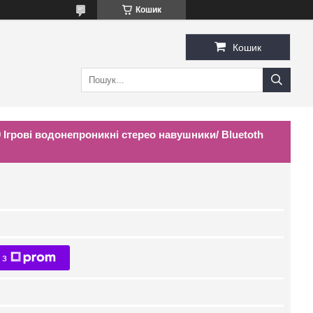
Кошик
Кошик
 Ігрові водонепроникні стерео навушники/ Bluetoth
 з