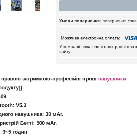
повернення това
У компанії підключені електронні пла
сайту.
з правою затримкою-професійні ігрові
навушники
родукту]]
G09
tooth: V5.3
одного навушника: 30 мАг.
ристрій Бетті: 500 мАг.
: 3~5 годин