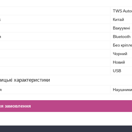
TWS Auto
к
Китай
Вакуумні
я
Bluetooth
Без кріпл
Чорний
Новий
USB
ицькі характеристики
я
Наушник
ля замовлення