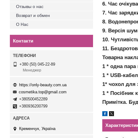
6. Час очікув
Отзывы о нас
7. Час зарядк
Возврат и обмен
8. Водонепро
О Нас
9. Версія шу
10. Чутливіст
Контакти
11. Бездротов
Товарна накл
+380 (50) 045-22-89
1 * одна пара
Менеджер
1 * USB-кабе
1* чохол для
https://only-beauty.com.ua
cosmetika.top@gmail.com
1 * Посібник 
+380500452289
Примітка. Бу
+380936200799
Характеристи
Кременчук, Україна