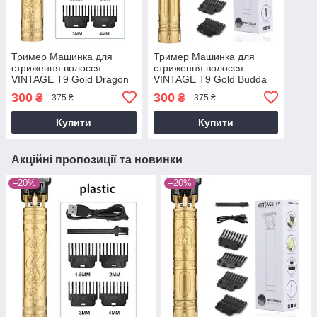
Тример Машинка для
Тример Машинка для
стриження волосся
стриження волосся
VINTAGE Т9 Gold Dragon
VINTAGE Т9 Gold Budda
300
300
₴
₴
375 ₴
375 ₴
Купити
Купити
Акційні пропозиції та новинки
–20%
–20%