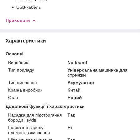
USB-кабель
Приховати
Характеристики
Основні
Виробник
No brand
Тип приладу
Універсальна машинка для
стрижки
Тип живлення
Акумулятор
Країна виробник
Китай
Стан
Новий
Додаткові функції і характеристики
Насадка для підстригання
Так
бороди і вусів
Індикатор заряду
Ні
елементів живлення
Щіточка для чищення
Так