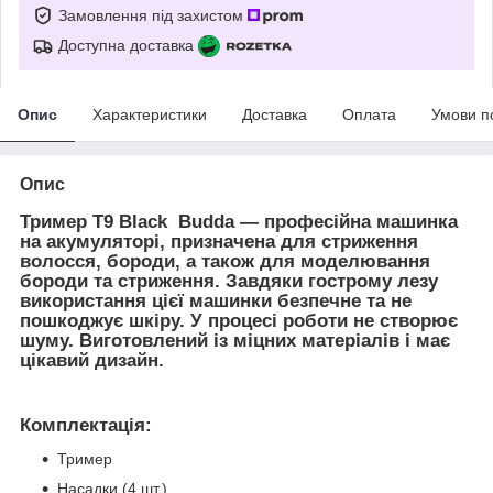
Замовлення під захистом
Доступна доставка
Опис
Характеристики
Доставка
Оплата
Умови п
Опис
Тример
Т9 Black Budda
— професійна машинка
на акумуляторі, призначена для стриження
волосся, бороди, а також для моделювання
бороди та стриження. Завдяки гострому лезу
використання цієї машинки безпечне та не
пошкоджує шкіру. У процесі роботи не створює
шуму. Виготовлений із міцних матеріалів і має
цікавий дизайн.
Комплектація:
Тример
Насадки (4 шт.)