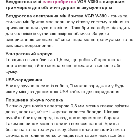
Бездротова міні
електробритва
VGR V390 з висувним
триммером для обличчя дорожня акумуляторна
Бездротова електрична мінібритва VGR V-390
- тонка та
стильна мінібритва має поршневу сіткову систему гоління та
призначена для сухого гоління. Така бритва добре підходить
для чоловіків із чутливою шкірою обличчя. Завдяки
використанню спеціальної сітки шкіра менш травмується та не
викликає подразнення.
Ультратонкий корпус
Товщина всього близько 1,5 см, що робить її простою та
портативною, і його можна легко покласти в кишеню або
сумку.
USB-заряджання
Бритву зручно носити із собою, її можна заряджати у будь-
якому місці за допомогою USB-кабелю для заряджання.
Поршнева ріжуча головка
З сіткою для ножів з апертурою 0,3 мм можна гладко зрізати
довге, коротке, м'яке і жорстке волосся бороди. Швидко
рухайте бритву вперед і назад проти зростання бороди.
Таким же чином можна голити і волосся на шиї. Бритва
безпечна та не травмує шкіру. Змінні пластинчастий ніж та
сіточка для гоління легко очищаються та замінюються без