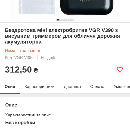
Бездротова міні електробритва VGR V390 з
висувним триммером для обличчя дорожня
акумуляторна
Немає в наявності
Код: VGR V390
Роздріб
312,50
₴
Опис
Характеристики
Доставка
Оплата
Умови п
Опис
Характеристики та опис
Без коробки