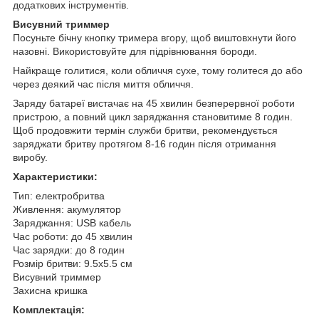
додаткових інструментів.
Висувний триммер
Посуньте бічну кнопку тримера вгору, щоб виштовхнути його
назовні. Використовуйте для підрівнювання бороди.
Найкраще голитися, коли обличчя сухе, тому голитеся до або
через деякий час після миття обличчя.
Заряду батареї вистачає на 45 хвилин безперервної роботи
пристрою, а повний цикл заряджання становитиме 8 годин.
Щоб продовжити термін служби бритви, рекомендується
заряджати бритву протягом 8-16 годин після отримання
виробу.
Характеристики:
Тип: електробритва
Живлення: акумулятор
Заряджання: USB кабель
Час роботи: до 45 хвилин
Час зарядки: до 8 годин
Розмір бритви: 9.5х5.5 см
Висувний триммер
Захисна кришка
Комплектація: