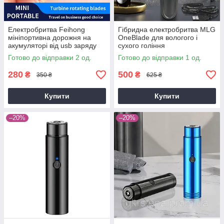
Електробритва Feihong
Гібридна електробритва MLG
мініпортивна дорожня на
OneBlade для вологого і
акумуляторі від usb заряду
сухого гоління
Готово до відправки 2 од.
Готово до відправки 1 од.
280
500
₴
₴
350 ₴
625 ₴
Купити
Купити
–20%
–20%