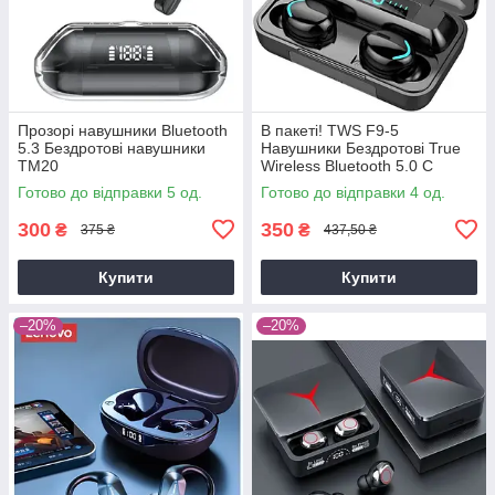
Прозорі навушники Bluetooth
В пакеті! TWS F9-5
5.3 Бездротові навушники
Навушники Бездротові True
TM20
Wireless Bluetooth 5.0 C
Павер Банком
Готово до відправки 5 од.
Готово до відправки 4 од.
300
350
₴
₴
375 ₴
437,50 ₴
Купити
Купити
–20%
–20%