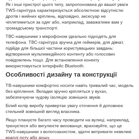
Як і інші пристрої цього типу, запропонована до вашої уваги
TWS-гарнітура характеризується абсолютною відсутністю
дротів і мийних кріплень, відповідно, аксесуар не
чіплятиметься за одяг або, наприклад, заважатиме вам у
громадському транспорті.
ТВС-навушники з мікрофоном ідеально підходять для
телефона. ТВС-гарнітура зручна для геймерів, для дівчат,
підійде для більшої частини користувацьких завдань:
відтворення мультимедійного контенту або голосових
повідомлень тощо. Для встановлення конекту
використовується інтерфейс Bluetooth.
Особливості дизайну та конструкції
ТВ-навушники комфортно носити навіть тривалий час, модель
без кріплення. Вкладки зручно кріпляться у вухах,
забезпечуючи чудову ізоляцію зовнішніх звуків.
Білий колір виробу привертає увагу оточення й доповнює
стильний зовнішній вигляд власника.
Якщо плануєте багато часу проводити на вулиці, наприклад,
тренуєтеся або вигулюєте вихованця, враховуйте, що це
TWS-навушники з вологозахистом, здатні витримати невеликі
краплі поту або дощу.