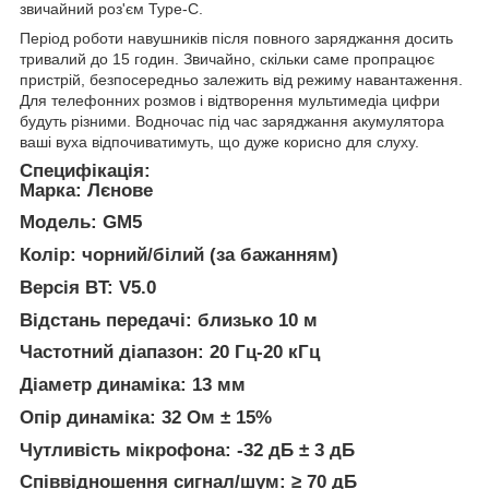
звичайний роз'єм Type-C.
Період роботи навушників після повного заряджання досить
тривалий до 15 годин. Звичайно, скільки саме пропрацює
пристрій, безпосередньо залежить від режиму навантаження.
Для телефонних розмов і відтворення мультимедіа цифри
будуть різними. Водночас під час заряджання акумулятора
ваші вуха відпочиватимуть, що дуже корисно для слуху.
Специфікація:
Марка: Лєнове
Модель: GM5
Колір: чорний/білий (за бажанням)
Версія BT: V5.0
Відстань передачі: близько 10 м
Частотний діапазон: 20 Гц-20 кГц
Діаметр динаміка: 13 мм
Опір динаміка: 32 Ом ± 15%
Чутливість мікрофона: -32 дБ ± 3 дБ
Співвідношення сигнал/шум: ≥ 70 дБ