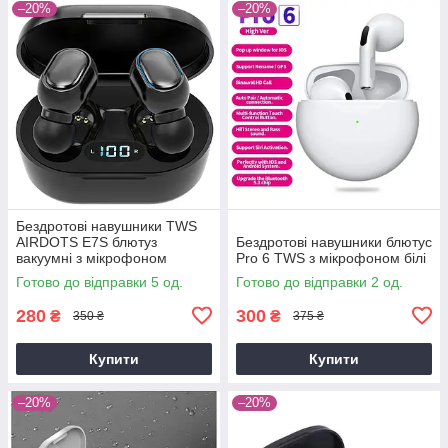
–20%
–20%
Бездротові навушники TWS
AIRDOTS E7S блютуз
Бездротові навушники блютус
вакуумні з мікрофоном
Pro 6 TWS з мікрофоном білі
Bluetooth 5,0 чорний без
Готово до відправки 5 од.
Готово до відправки 2 од.
коробки
280
300
₴
₴
350 ₴
375 ₴
Купити
Купити
–20%
–20%