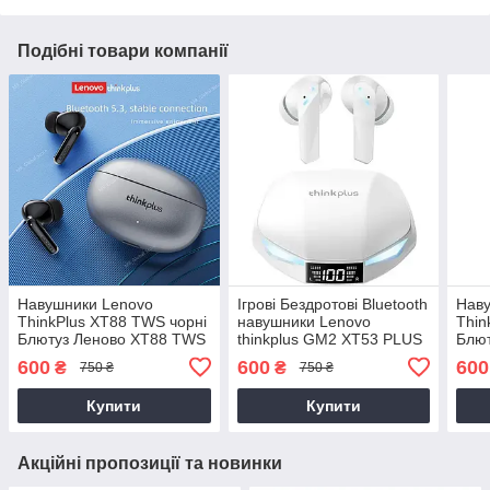
Подібні товари компанії
Навушники Lenovo
Ігрові Бездротові Bluetooth
Нав
ThinkPlus XT88 TWS чорні
навушники Lenovo
Thin
Блютуз Леново XT88 TWS
thinkplus GM2 XT53 PLUS
Блю
білі
600
600
600
₴
₴
750 ₴
750 ₴
Купити
Купити
Акційні пропозиції та новинки