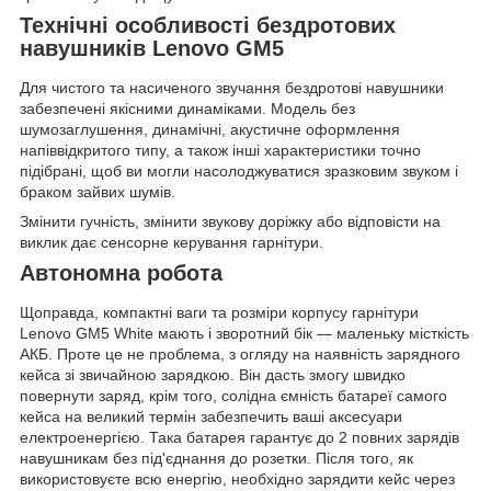
Технічні особливості бездротових
навушників Lenovo GM5
Для чистого та насиченого звучання бездротові навушники
забезпечені якісними динаміками. Модель без
шумозаглушення, динамічні, акустичне оформлення
напіввідкритого типу, а також інші характеристики точно
підібрані, щоб ви могли насолоджуватися зразковим звуком і
браком зайвих шумів.
Змінити гучність, змінити звукову доріжку або відповісти на
виклик дає сенсорне керування гарнітури.
Автономна робота
Щоправда, компактні ваги та розміри корпусу гарнітури
Lenovo GM5 White мають і зворотний бік — маленьку місткість
АКБ. Проте це не проблема, з огляду на наявність зарядного
кейса зі звичайною зарядкою. Він дасть змогу швидко
повернути заряд, крім того, солідна ємність батареї самого
кейса на великий термін забезпечить ваші аксесуари
електроенергією. Така батарея гарантує до 2 повних зарядів
навушникам без під'єднання до розетки. Після того, як
використовуєте всю енергію, необхідно зарядити кейс через