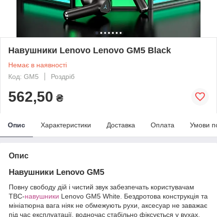
Навушники Lenovo Lenovo GM5 Black
Немає в наявності
Код: GM5
Роздріб
562,50
₴
Опис
Характеристики
Доставка
Оплата
Умови п
Опис
Навушники Lenovo GM5
Повну свободу дій і чистий звук забезпечать користувачам
ТВС-
навушники
Lenovo GM5 White. Бездротова конструкція та
мініатюрна вага ніяк не обмежують рухи, аксесуар не заважає
під час експлуатації, водночас стабільно фіксується у вухах.