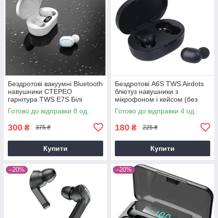
Бездротові вакуумні Bluetooth
Бездротові A6S TWS Airdots
навушники СТЕРЕО
блютуз навушники з
гарнітура TWS E7S Білі
мікрофоном і кейсом (без
упаковки)
Готово до відправки 8 од.
Готово до відправки 4 од.
300
180
₴
₴
375 ₴
225 ₴
Купити
Купити
–20%
–20%