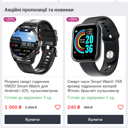
Акційні пропозиції та новинки
–20%
–20%
Розумні смарт годинник
Смарт-часи Smart Watch Y68
HW20 Smart Watch для
крокер підрахунок калорій
Android і iOS, пульсометром,
Фітнес браслет пульсометр
тонометром, крокоміром
тонометр
Готово до відправки 3 од.
Готово до відправки 1 од.
(чорні ))
1 000
240
₴
₴
1 250 ₴
300 ₴
Купити
Купити