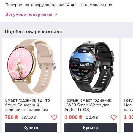
Повернення товару впродовж 14 днів за домовленістю
Всі умови повернення
Подібні товари компанії
Смарт годинник T2 Pro
Розумні смарт годинник
Розу
Active Сенсорний
HW20 Smart Watch для
Lige
годинник із голосовим
Android і iOS,
для 
зв'язком і крокоміром
пульсометром,
пуль
750
1 000
1 0
₴
₴
937,50 ₴
1 250 ₴
Годинник Smart Watch
тонометром, крокоміром
тоно
(чорні ))
Купити
Купити