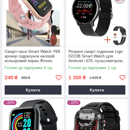
Смарт-часи Smart Watch Y68
Розумні смарт годинник Lige
крокер підрахунок калорій
0223B Smart Watch для
кольоровий екран Фітнес
Android і iOS, пульсометром,
браслет пульсометр
тонометром, крокоміром
Готово до відправки 4 од.
Готово до відправки 1 од.
тонометр
240
1 300
₴
₴
300 ₴
1 625 ₴
Купити
Купити
–20%
–20%