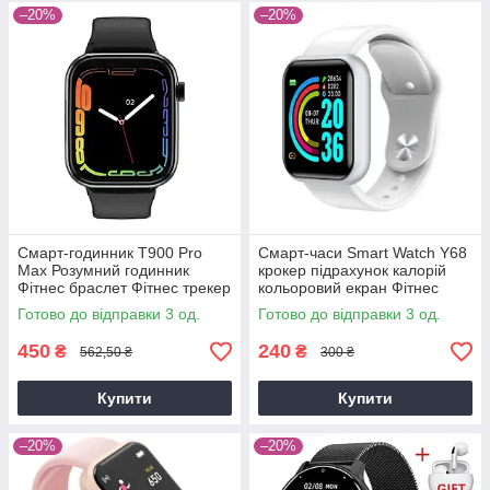
–20%
–20%
Смарт-годинник T900 Pro
Смарт-часи Smart Watch Y68
Max Розумний годинник
крокер підрахунок калорій
Фітнес браслет Фітнес трекер
кольоровий екран Фітнес
браслет пульсометр
Готово до відправки 3 од.
Готово до відправки 3 од.
тонометр
450
240
₴
₴
562,50 ₴
300 ₴
Купити
Купити
–20%
–20%