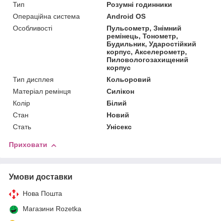
Тип
Розумні годинники
Операційна система
Android OS
Особливості
Пульсометр, Знімний
ремінець, Тонометр,
Будильник, Ударостійкий
корпус, Акселерометр,
Пиловологозахищений
корпус
Тип дисплея
Кольоровий
Матеріал ремінця
Силікон
Колір
Білий
Стан
Новий
Стать
Унісекс
Приховати
Умови доставки
Нова Пошта
Магазини Rozetka