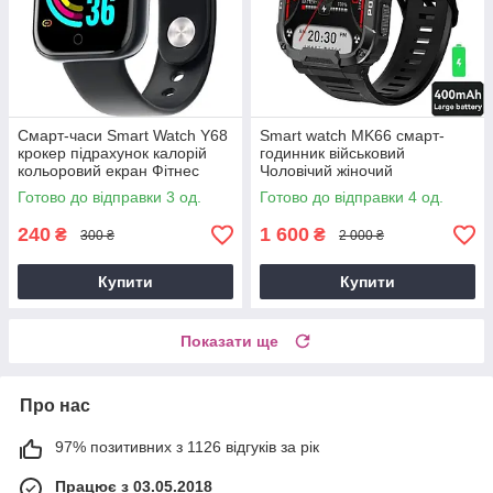
Смарт-часи Smart Watch Y68
Smart watch MK66 смарт-
крокер підрахунок калорій
годинник військовий
кольоровий екран Фітнес
Чоловічий жіночий
браслет пульсометр
найкращий Smartwatch 8
Готово до відправки 3 од.
Готово до відправки 4 од.
тонометр
розумний Смартгодинник
240
1 600
₴
₴
300 ₴
2 000 ₴
Купити
Купити
Показати ще
Про нас
97% позитивних з 1126 відгуків за рік
Працює з 03.05.2018