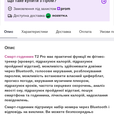
Що таке купити з Пром?
Замовлення під захистом
Доступна доставка
Опис
Характеристики
Доставка
Оплата
Умови п
Опис
Смарт-годинник
T2 Pro має практичні функції як фітнес-
трекер (кроверт, підрахунок калорій, підрахунок
пройденої відстані), можливість здійснювати дзвінки
через Bluetooth, голосове керування, розблокування
паролем, можливість встановити власний циферблат,
прогноз погоди, керування музичним плеєром,
підрахунок кроків, частота серцевих скорочень, аналіз
якості сну, підрахунок пройденої відстані, пошук
смартфона та годинника, лічильник калорій, надсилання
повідомлень.
Смарт-годинник підтримує набір номера через Bluetooth і
відповідь на виклики. Ви можете безпосередньо