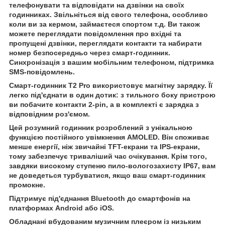
телефонувати та відповідати на дзвінки на своїх
годинниках. Звільніться від свого телефона, особливо
коли ви за кермом, займаєтеся спортом т.д. Ви також
можете переглядати повідомлення про вхідні та
пропущені дзвінки, переглядати контакти та набирати
номер безпосередньо через смарт-годинник.
Синхронізація з вашим мобільним телефоном, підтримка
SMS-повідомлень.
Смарт-годинник T2 Pro використовує магнітну зарядку. Її
легко під'єднати в один дотик: з тильного боку пристрою
ви побачите контакти 2-pin, а в комплекті є зарядка з
відповідним роз'ємом.
Цей розумний годинник розроблений з унікальною
функцією постійного увімкнення AMOLED. Він споживає
менше енергії, ніж звичайні TFT-екрани та IPS-екрани,
тому забезпечує триваліший час очікування. Крім того,
завдяки високому ступеню пило-вологозахисту IP67, вам
не доведеться турбуватися, якщо ваш смарт-годинник
промокне.
Підтримує під'єднання Bluetooth до смартфонів на
платформах Android або iOS.
Обладнані вбудованим музичним плеєром із низьким