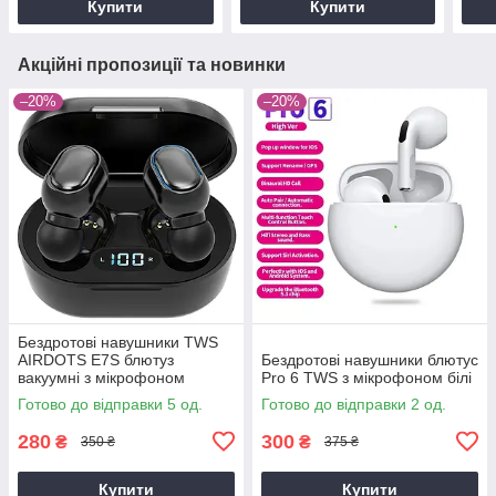
Купити
Купити
Акційні пропозиції та новинки
–20%
–20%
Бездротові навушники TWS
AIRDOTS E7S блютуз
Бездротові навушники блютус
вакуумні з мікрофоном
Pro 6 TWS з мікрофоном білі
Bluetooth 5,0 чорний без
Готово до відправки 5 од.
Готово до відправки 2 од.
коробки
280
300
₴
₴
350 ₴
375 ₴
Купити
Купити