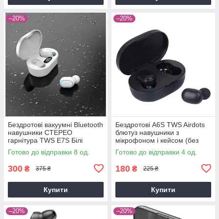
–20%
–20%
Бездротові вакуумні Bluetooth
Бездротові A6S TWS Airdots
навушники СТЕРЕО
блютуз навушники з
гарнітура TWS E7S Білі
мікрофоном і кейсом (без
упаковки)
Готово до відправки 8 од.
Готово до відправки 4 од.
300
180
₴
₴
375 ₴
225 ₴
Купити
Купити
–20%
–20%