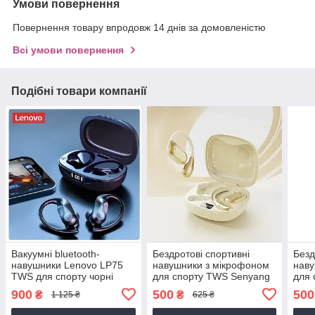
Умови повернення
Повернення товару впродовж 14 днів за домовленістю
Всі умови повернення
Подібні товари компанії
Вакуумні bluetooth-
Бездротові спортивні
Безд
навушники Lenovo LP75
навушники з мікрофоном
наву
TWS для спорту чорні
для спорту TWS Senyang
для 
Bluetooth 5/ Бежеві
Blue
900
500
500
₴
₴
1 125 ₴
625 ₴