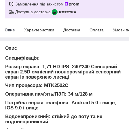
Замовлення під захистом
Доступна доставка
Опис
Характеристики
Доставка
Оплата
Умови п
Опис
Специфікація:
Розмір екрана:.1,71 HD IPS, 240*240 Сенсорний
екран 2.5D ємнісний повнорозмірний сенсорний
екран із поверхнею лисиці
Чип процесора: MTK2502C
Оперативна пам'ять/ПЗП: 34 м/128 м
Потрібна версія телефона: Android 5.0 і вище,
IOS 9.0 і вище
Водонепроникний: стійкий до поту та не
водонепроникний