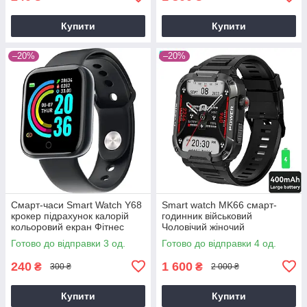
Купити
Купити
–20%
–20%
Смарт-часи Smart Watch Y68
Smart watch MK66 смарт-
крокер підрахунок калорій
годинник військовий
кольоровий екран Фітнес
Чоловічий жіночий
браслет пульсометр
найкращий Smartwatch 8
Готово до відправки 3 од.
Готово до відправки 4 од.
тонометр
розумний Смартгодинник
240
1 600
₴
₴
300 ₴
2 000 ₴
Купити
Купити