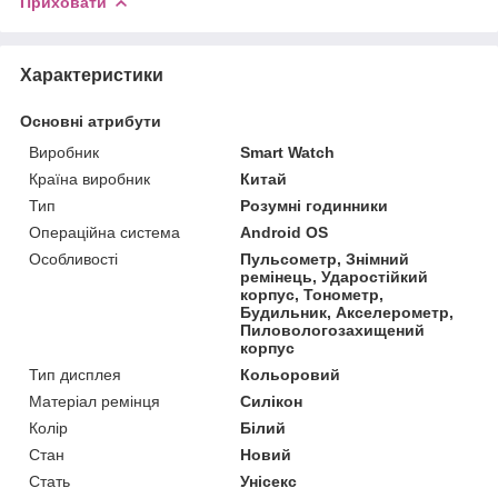
Приховати
Характеристики
Основні атрибути
Виробник
Smart Watch
Країна виробник
Китай
Тип
Розумні годинники
Операційна система
Android OS
Особливості
Пульсометр, Знімний
ремінець, Ударостійкий
корпус, Тонометр,
Будильник, Акселерометр,
Пиловологозахищений
корпус
Тип дисплея
Кольоровий
Матеріал ремінця
Силікон
Колір
Білий
Стан
Новий
Стать
Унісекс