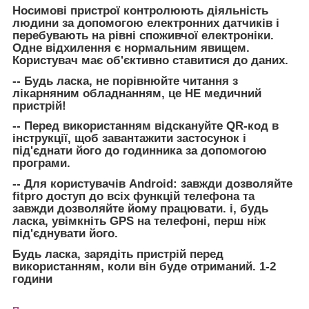
Носимові пристрої контролюють діяльність
людини за допомогою електронних датчиків і
перебувають на рівні споживчої електроніки.
Одне відхилення є нормальним явищем.
Користувач має об'єктивно ставитися до даних.
-- Будь ласка, не порівнюйте читання з
лікарняним обладнанням, це НЕ медичний
пристрій!
-- Перед використанням відскануйте QR-код в
інструкції, щоб завантажити застосунок і
під'єднати його до годинника за допомогою
програми.
-- Для користувачів Android: завжди дозволяйте
fitpro доступ до всіх функцій телефона та
завжди дозволяйте йому працювати. і, будь
ласка, увімкніть GPS на телефоні, перш ніж
під'єднувати його.
Будь ласка, зарядіть пристрій перед
використанням, коли він буде отриманий. 1-2
години