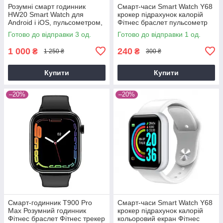
Розумні смарт годинник
Смарт-часи Smart Watch Y68
HW20 Smart Watch для
крокер підрахунок калорій
Android і iOS, пульсометром,
Фітнес браслет пульсометр
тонометром, крокоміром
тонометр
Готово до відправки 3 од.
Готово до відправки 1 од.
(чорні ))
1 000
240
₴
₴
1 250 ₴
300 ₴
Купити
Купити
–20%
–20%
Смарт-годинник T900 Pro
Смарт-часи Smart Watch Y68
Max Розумний годинник
крокер підрахунок калорій
Фітнес браслет Фітнес трекер
кольоровий екран Фітнес