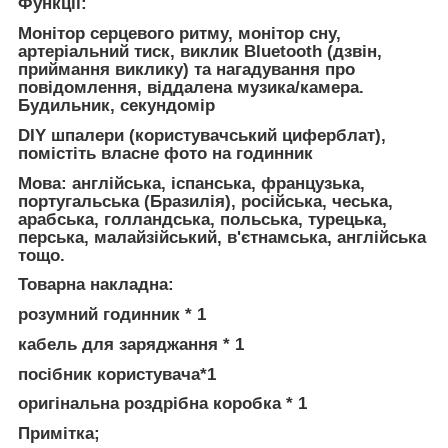
Функції:
Монітор серцевого ритму, монітор сну,
артеріальний тиск, виклик Bluetooth (дзвін,
приймання виклику) та нагадування про
повідомлення, віддалена музика/камера.
Будильник, секундомір
DIY шпалери (користувачський циферблат),
помістіть власне фото на годинник
Мова: англійська, іспанська, французька,
португальська (Бразилія), російська, чеська,
арабська, голландська, польська, турецька,
перська, малайзійський, в'єтнамська, англійська
тощо.
Товарна накладна:
розумний годинник * 1
кабель для заряджання * 1
посібник користувача*1
оригінальна роздрібна коробка * 1
Примітка;