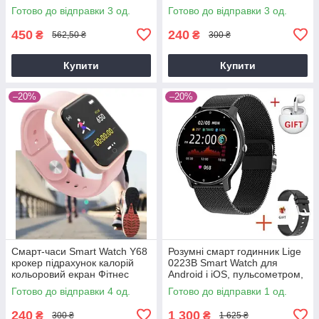
браслет пульсометр
Готово до відправки 3 од.
Готово до відправки 3 од.
тонометр
450
240
₴
₴
562,50 ₴
300 ₴
Купити
Купити
–20%
–20%
Смарт-часи Smart Watch Y68
Розумні смарт годинник Lige
крокер підрахунок калорій
0223B Smart Watch для
кольоровий екран Фітнес
Android і iOS, пульсометром,
браслет пульсометр
тонометром, крокоміром
Готово до відправки 4 од.
Готово до відправки 1 од.
тонометр
240
1 300
₴
₴
300 ₴
1 625 ₴