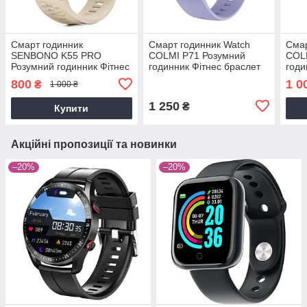
Смарт годинник
Смарт годинник Watch
Смар
SENBONO K55 PRO
COLMI P71 Розумний
COL
Розумний годинник Фітнес
годинник Фітнес браслет
годи
браслет Фітнес трекер
Фітнес трекер
Фітн
800
1 0
₴
1 000 ₴
1 250
₴
Купити
Акційні пропозиції та новинки
–20%
–20%