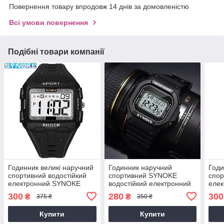
Повернення товару впродовж 14 днів за домовленістю
Всі умови повернення
Подібні товари компанії
Годинник великі наручний
Годинник наручний
Годи
спортивний водостійкий
спортивний SYNOKE
спор
електронний SYNOKE
водостійкий електронний
еле
чорні
ретро SYNOKE чорні
чорн
300
280
300
₴
₴
375 ₴
350 ₴
Купити
Купити