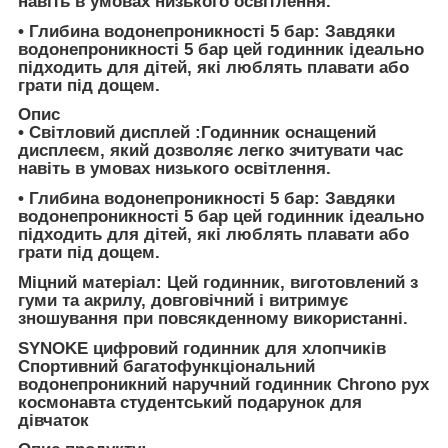
навіть в умовах низького освітлення.
• Глибина водонепроникності 5 бар: Завдяки
водонепроникності 5 бар цей годинник ідеально
підходить для дітей, які люблять плавати або
грати під дощем.
Опис
• Світловий дисплей :Годинник оснащений
дисплеєм, який дозволяє легко зчитувати час
навіть в умовах низького освітлення.
• Глибина водонепроникності 5 бар: Завдяки
водонепроникності 5 бар цей годинник ідеально
підходить для дітей, які люблять плавати або
грати під дощем.
Міцний матеріал: Цей годинник, виготовлений з
гуми та акрилу, довговічний і витримує
зношування при повсякденному використанні.
SYNOKE цифровий годинник для хлопчиків
Спортивний багатофункціональний
водонепроникний наручний годинник Chrono рух
космонавта студентський подарунок для
дівчаток