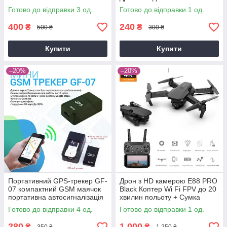
TV Antenna Mini HDTV 1080p
телефонів, годинників,
Готово до відправки 3 од.
Готово до відправки 1 од.
техніки у футлярі
400
240
₴
₴
500 ₴
300 ₴
Купити
Купити
–20%
–20%
Портативний GPS-трекер GF-
Дрон з HD камерою E88 PRO
07 компактний GSM маячок
Black Коптер Wi Fi FPV до 20
портативна автосигналізація
хвилин польоту + Сумка
Готово до відправки 4 од.
Готово до відправки 1 од.
280
1 000
₴
₴
350 ₴
1 250 ₴