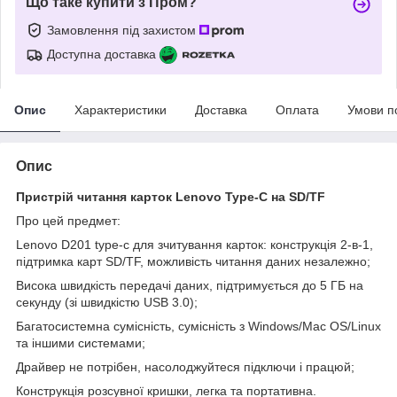
Що таке купити з Пром?
Замовлення під захистом
Доступна доставка
Опис
Характеристики
Доставка
Оплата
Умови п
Опис
Пристрій читання карток Lenovo Type-C на SD/TF
Про цей предмет:
Lenovo D201 type-c для зчитування карток: конструкція 2-в-1,
підтримка карт SD/TF, можливість читання даних незалежно;
Висока швидкість передачі даних, підтримується до 5 ГБ на
секунду (зі швидкістю USB 3.0);
Багатосистемна сумісність, сумісність з Windows/Mac OS/Linux
та іншими системами;
Драйвер не потрібен, насолоджуйтеся підключи і працюй;
Конструкція розсувної кришки, легка та портативна.