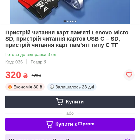
Пристрій читання карт пам’яті Lenovo Micro
SD, пристрій читання карток USB C – SD,
пристрій читання карт пам’яті типу C TF
Готово до відправки 3 од.
Код: 036
Роздріб
320
₴
400 ₴
Економія
80 ₴
Залишилось
23 дні
Купити
або
Купити з