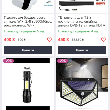
Підсилювач бездротового
ТВ-тантена для Т2 з
сигналу WiFi 2.4Ггц300Мбіт/с,
посиленням телевізійна
ретранслятор Wi-Fi,
антена DVB-T2 антена HDTV
повторювач сигналу Wi-Fi
TV Antenna Mini HDTV 1080p
Готово до відправки 5 од.
Готово до відправки 4 од.
400
450
₴
₴
500 ₴
562,50 ₴
Купити
Купити
–20%
–20%