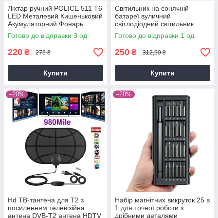
Ліхтар ручний POLICE 511 T6
Світильник на сонячній
LED Металевий Кишеньковий
батареї вуличний
Акумуляторний Фонарь
світлодіодний світильник
Оптичний зум Міні фонарік
Solar SH-114 114LED
Готово до відправки 3 од.
Готово до відправки 1 од.
220
250
₴
₴
275 ₴
312,50 ₴
Купити
Купити
–20%
–20%
Hd ТВ-тантена для Т2 з
Набір магнітних викруток 25 в
посиленням телевізійна
1 для точної роботи з
антена DVB-T2 антена HDTV
дрібними деталями