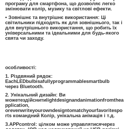
програму для смартфона, що дозволяє легко
змінювати колір, музику та світлові ефекти.
• Зовнішнє та внутрішнє використання: Ці
світильники підходять як для зовнішнього, так і
для внутрішнього використання, що робить їх
універсальними та ідеальними для будь-якого
свята чи заходу.
особливості:
1. Різдвяний рядок:
EachLEDbulbisafullyprogrammablesmartbulb
через Bluetooth.
2. Унікальний дизайн: Ви
можетездійснитиlightdesignandanimationfromthea
pplication,
orevenwriteyourowndesigntomatchyourfavoritespo
rts командний Колір, унікальна анімація і т.д.
3.APPcontrol: цілком може управлятисячерез