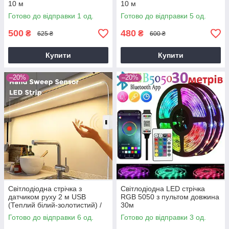
10 м
10 м
Готово до відправки 1 од.
Готово до відправки 5 од.
500
480
₴
₴
625 ₴
600 ₴
Купити
Купити
–20%
–20%
Світлодіодна стрічка з
Світлодіодна LED стрічка
датчиком руху 2 м USB
RGB 5050 з пультом довжина
(Теплий білий-золотистий) /
30м
Світлодіодна підсвітка кухні
Готово до відправки 6 од.
Готово до відправки 3 од.