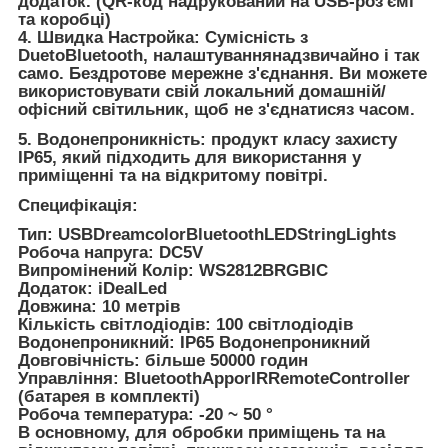
додаток. (QR-код надрукований на USB-роз'ємі
та коробці)
4. Швидка Настройка: Сумісність з
DuetoBluetooth, налаштуваннянадзвичайно і так
само. Бездротове мережне з'єднання. Ви можете
використовувати свій локальний домашній/
офісний світильник, щоб не з'єднатисяз часом.
5. Водонепроникність: продукт класу захисту
IP65, який підходить для використання у
приміщенні та на відкритому повітрі.
Специфікація:
Тип: USBDreamcolorBluetoothLEDStringLights
Робоча напруга: DC5V
Випромінений Колір: WS2812BRGBIC
Додаток: iDealLed
Довжина: 10 метрів
Кількість світлодіодів: 100 світлодіодів
Водонепроникний: IP65 Водонепроникний
Довговічність: більше 50000 годин
Управління: BluetoothApporIRRemoteController
(батарея в комплекті)
Робоча температура: -20 ~ 50 °
В основному, для обробки приміщень та на