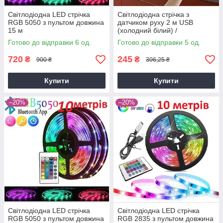
Світлодіодна LED стрічка
Світлодіодна стрічка з
RGB 5050 з пультом довжина
датчиком руху 2 м USB
15 м
(холодний білий) /
Світлодіодна підсвітка кухні
Готово до відправки 6 од.
Готово до відправки 5 од.
720
245
₴
₴
900 ₴
306,25 ₴
Купити
Купити
–20%
–20%
Світлодіодна LED стрічка
Світлодіодна LED стрічка
RGB 5050 з пультом довжина
RGB 2835 з пультом довжина