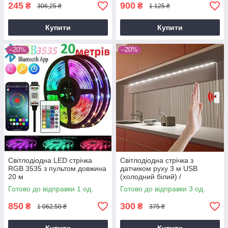
245
900
₴
₴
306,25 ₴
1 125 ₴
Купити
Купити
–20%
–20%
Світлодіодна LED стрічка
Світлодіодна стрічка з
RGB 3535 з пультом довжина
датчиком руху 3 м USB
20 м
(холодний білий) /
Світлодіодна підсвітка кухні
Готово до відправки 1 од.
Готово до відправки 3 од.
850
300
₴
₴
1 062,50 ₴
375 ₴