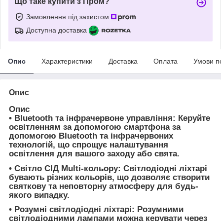
Що таке купити з Пром?
Замовлення під захистом
Доступна доставка
Опис
Характеристики
Доставка
Оплата
Умови п
Опис
Опис
• Bluetooth та інфрачервоне управління: Керуйте
освітленням за допомогою смартфона за
допомогою Bluetooth та інфрачервоних
технологій, що спрощує налаштування
освітлення для вашого заходу або свята.
• Світло СІД Multi-кольору: Світлодіодні ліхтарі
бувають різних кольорів, що дозволяє створити
святкову та неповторну атмосферу для будь-
якого випадку.
• Розумні світлодіодні ліхтарі: Розумними
світлодіодними лампами можна керувати через