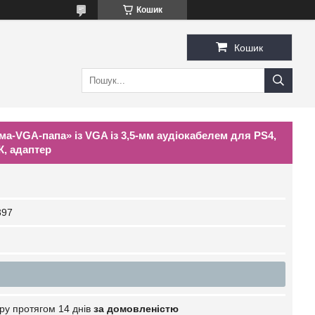
Кошик
Кошик
а-VGA-папа» із VGA із 3,5-мм аудіокабелем для PS4,
К, адаптер
397
ру протягом 14 днів
за домовленістю