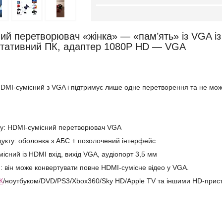
ий перетворювач «жінка» — «пам’ять» із VGA із
ртативний ПК, адаптер 1080P HD — VGA
HDMI-сумісний з VGA і підтримує лише одне перетворення та не мо
ту: HDMI-сумісний перетворювач VGA
дукту: оболонка з АБС + позолочений інтерфейс
місний із HDMI вхід, вихід VGA, аудіопорт 3,5 мм
: він може конвертувати повне HDMI-сумісне відео у VGA.
К
/ноутбуком/DVD/PS3/Xbox360/Sky HD/Apple TV та іншими HD-прист