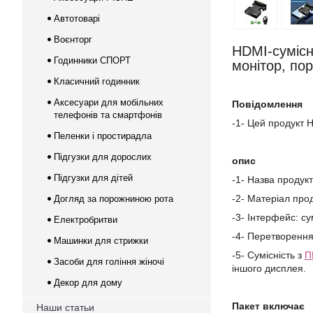
Автотоварі
Воєнторг
HDMI-сумісн
Годинники СПОРТ
монітор, по
Класичний годинник
Аксесуари для мобільних
Повідомлення
телефонів та смартфонів
-1- Цей продукт 
Пеленки і простирадла
Підгузки для дорослих
опис
Підгузки для дітей
-1- Назва продук
-2- Матеріал про
Догляд за порожниною рота
-3- Інтерфейс: су
Електробритви
-4- Перетворення
Машинки для стрижки
-5- Сумісність з
П
Засоби для гоління жіночі
іншого дисплея.
Декор для дому
Пакет включає
Наши статьи