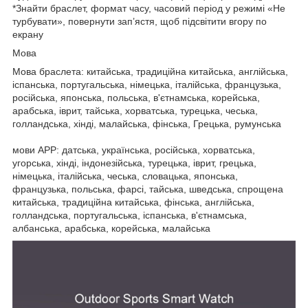
*Знайти браслет, формат часу, часовий період у режимі «Не
турбувати», повернути зап’ястя, щоб підсвітити вгору по
екрану
Мова
Мова браслета: китайська, традиційна китайська, англійська,
іспанська, португальська, німецька, італійська, французька,
російська, японська, польська, в'єтнамська, корейська,
арабська, іврит, тайська, хорватська, турецька, чеська,
голландська, хінді, малайська, фінська, Грецька, румунська
мови APP: датська, українська, російська, хорватська,
угорська, хінді, індонезійська, турецька, іврит, грецька,
німецька, італійська, чеська, словацька, японська,
французька, польська, фарсі, тайська, шведська, спрощена
китайська, традиційна китайська, фінська, англійська,
голландська, португальська, іспанська, в'єтнамська,
албанська, арабська, корейська, малайська