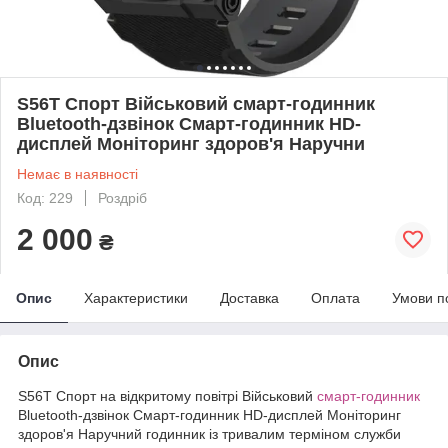
S56T Спорт Військовий смарт-годинник
Bluetooth-дзвінок Смарт-годинник HD-
дисплей Моніторинг здоров'я Наручни
Немає в наявності
Код: 229
Роздріб
2 000
₴
Опис
Характеристики
Доставка
Оплата
Умови п
Опис
S56T Спорт на відкритому повітрі Військовий
смарт-годинник
Bluetooth-дзвінок Смарт-годинник HD-дисплей Моніторинг
здоров'я Наручний годинник із тривалим терміном служби