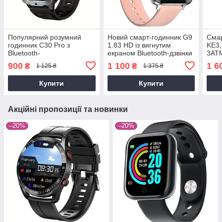
Популярний розумний
Новий смарт-годинник G9
Смар
годинник C30 Pro з
1.83 HD із вигнутим
KE3,
Bluetooth-
екраном Bluetooth-дзвінки
3ATM
дзвінком,спортивним
Смарт-годинник для
диза
900
1 100
1 6
₴
₴
1 125 ₴
1 375 ₴
пульсометром,моніторингом
чоловіків і жінок Рожеві
моні
здоров'я
Купити
Купити
Акційні пропозиції та новинки
–20%
–20%