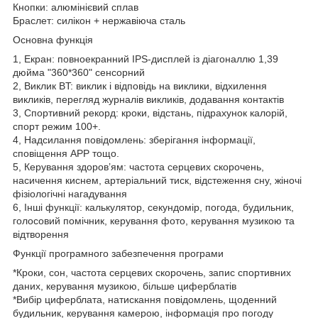
Кнопки: алюмінієвий сплав
Браслет: силікон + нержавіюча сталь
Основна функція
1, Екран: повноекранний IPS-дисплей із діагоналлю 1,39
дюйма "360*360" сенсорний
2, Виклик BT: виклик і відповідь на виклики, відхилення
викликів, перегляд журналів викликів, додавання контактів
3, Спортивний рекорд: кроки, відстань, підрахунок калорій,
спорт режим 100+.
4, Надсилання повідомлень: зберігання інформації,
сповіщення APP тощо.
5, Керування здоров’ям: частота серцевих скорочень,
насичення киснем, артеріальний тиск, відстеження сну, жіночі
фізіологічні нагадування
6, Інші функції: калькулятор, секундомір, погода, будильник,
голосовий помічник, керування фото, керування музикою та
відтворення
Функції програмного забезпечення програми
*Кроки, сон, частота серцевих скорочень, запис спортивних
даних, керування музикою, більше циферблатів
*Вибір циферблата, натискання повідомлень, щоденний
будильник, керування камерою, інформація про погоду