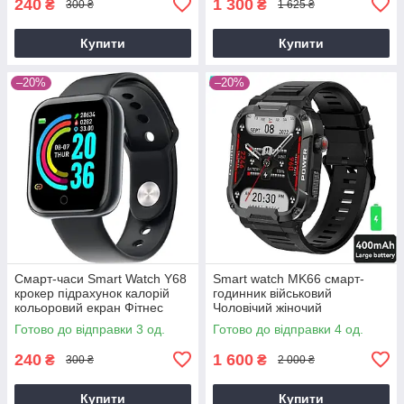
240
1 300
₴
₴
300 ₴
1 625 ₴
Купити
Купити
–20%
–20%
Смарт-часи Smart Watch Y68
Smart watch MK66 смарт-
крокер підрахунок калорій
годинник військовий
кольоровий екран Фітнес
Чоловічий жіночий
браслет пульсометр
найкращий Smartwatch 8
Готово до відправки 3 од.
Готово до відправки 4 од.
тонометр
розумний Смартгодинник
240
1 600
₴
₴
300 ₴
2 000 ₴
Купити
Купити