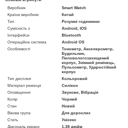
Виробник
Smart Watch
Країна виробник
Китай
Тип
Розумні годинники
Сумісність з
Android, IOS
Інтерфейси
Bluetooth
Операційна система
Android OS
Особливості
Тонометр, Акселерометр,
Будильник,
Пиловологозахищений
корпус, Знімний ремінець,
Пульсометр, Ударостійкий
корпус
Тип дисплея
Кольоровий
Матеріал ремінця
Силікон
Оповіщення
Звукове, Вібрація
Колір
Чорний
Стан
Новий
Вікова група
Для дорослих
Стать
Унісекс
Діагональ екрану
1.39 дюйм