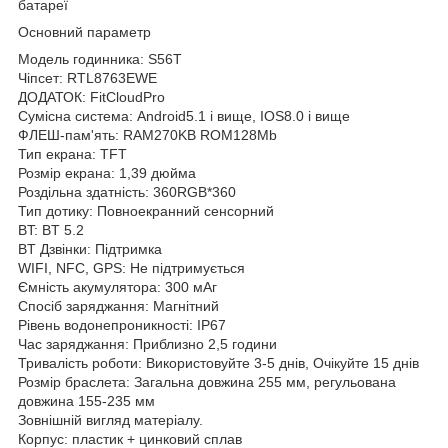
батареї
Основний параметр
Модель годинника: S56T
Чіпсет: RTL8763EWE
ДОДАТОК: FitCloudPro
Сумісна система: Android5.1 і вище, IOS8.0 і вище
ФЛЕШ-пам'ять: RAM270KB ROM128Mb
Тип екрана: TFT
Розмір екрана: 1,39 дюйма
Роздільна здатність: 360RGB*360
Тип дотику: Повноекранний сенсорний
BT: BT 5.2
BT Дзвінки: Підтримка
WIFI, NFC, GPS: Не підтримується
Ємність акумулятора: 300 мАг
Спосіб заряджання: Магнітний
Рівень водонепроникності: IP67
Час заряджання: Приблизно 2,5 години
Тривалість роботи: Використовуйте 3-5 днів, Очікуйте 15 днів
Розмір браслета: Загальна довжина 255 мм, регульована
довжина 155-235 мм
Зовнішній вигляд матеріалу.
Корпус: пластик + цинковий сплав