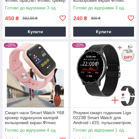
Фітнес браслет Фітнес трекер
кольоровий екран Фітнес
браслет пульсометр
Готово до відправки 3 од.
Готово до відправки 3 од.
тонометр
450
240
₴
₴
562,50 ₴
300 ₴
Купити
Купити
–20%
–20%
Смарт-часи Smart Watch Y68
Розумні смарт годинник Lige
крокер підрахунок калорій
0223B Smart Watch для
кольоровий екран Фітнес
Android і iOS, пульсометром,
браслет пульсометр
тонометром, крокоміром
Готово до відправки 4 од.
Готово до відправки 1 од.
тонометр