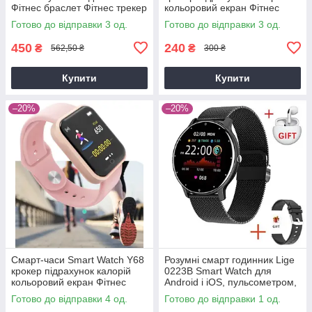
Фітнес браслет Фітнес трекер
кольоровий екран Фітнес
браслет пульсометр
Готово до відправки 3 од.
Готово до відправки 3 од.
тонометр
450
240
₴
₴
562,50 ₴
300 ₴
Купити
Купити
–20%
–20%
Смарт-часи Smart Watch Y68
Розумні смарт годинник Lige
крокер підрахунок калорій
0223B Smart Watch для
кольоровий екран Фітнес
Android і iOS, пульсометром,
браслет пульсометр
тонометром, крокоміром
Готово до відправки 4 од.
Готово до відправки 1 од.
тонометр