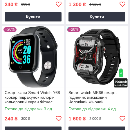
240
1 300
₴
₴
300 ₴
1 625 ₴
Купити
Купити
–20%
–20%
Смарт-часи Smart Watch Y68
Smart watch MK66 смарт-
крокер підрахунок калорій
годинник військовий
кольоровий екран Фітнес
Чоловічий жіночий
браслет пульсометр
найкращий Smartwatch 8
Готово до відправки 3 од.
Готово до відправки 4 од.
тонометр
розумний Смартгодинник
240
1 600
₴
₴
300 ₴
2 000 ₴