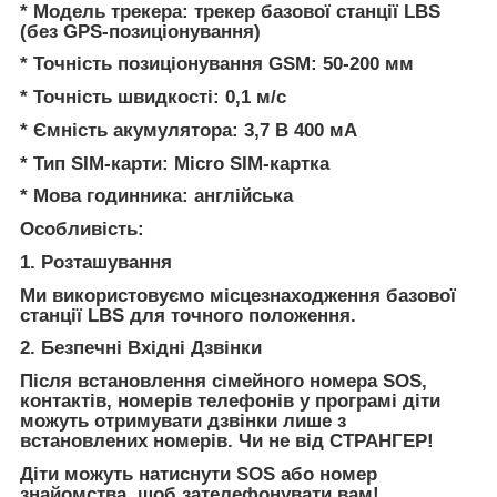
* Модель трекера: трекер базової станції LBS
(без GPS-позиціонування)
* Точність позиціонування GSM: 50-200 мм
* Точність швидкості: 0,1 м/с
* Ємність акумулятора: 3,7 В 400 мА
* Тип SIM-карти: Micro SIM-картка
* Мова годинника: англійська
Особливість:
1. Розташування
Ми використовуємо місцезнаходження базової
станції LBS для точного положення.
2. Безпечні Вхідні Дзвінки
Після встановлення сімейного номера SOS,
контактів, номерів телефонів у програмі діти
можуть отримувати дзвінки лише з
встановлених номерів. Чи не від СТРАНГЕР!
Діти можуть натиснути SOS або номер
знайомства, щоб зателефонувати вам!