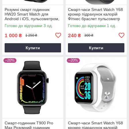
Розумні смарт годинник
Смарт-часи Smart Watch Y68
HW20 Smart Watch для
крокер підрахунок калорій
Android і iOS, пульсометром,
Фітнес браслет пульсометр
тонометром, крокоміром
тонометр
Готово до відправки 3 од.
Готово до відправки 1 од.
(чорні ))
1 000
240
₴
₴
1 250 ₴
300 ₴
Купити
Купити
–20%
–20%
Смарт-годинник T900 Pro
Смарт-часи Smart Watch Y68
Max Розумний годинник
крокер підрахунок калорій