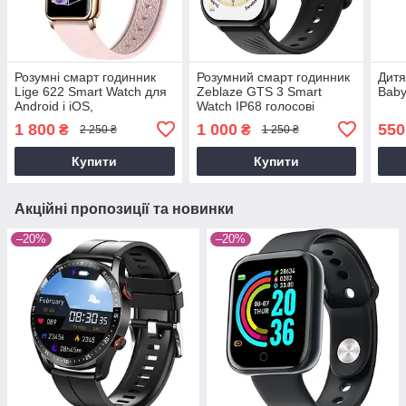
Розумні смарт годинник
Розумний смарт годинник
Дитя
Lige 622 Smart Watch для
Zeblaze GTS 3 Smart
Baby
Android і iOS,
Watch IP68 голосові
пульсометром,
дзвінки музика з тонометр
1 800
1 000
550
₴
₴
2 250 ₴
1 250 ₴
тонометром, крокоміром
і пульсоксиметр для
(рожеві)
фітнесу спорту Чорни
Купити
Купити
Акційні пропозиції та новинки
–20%
–20%