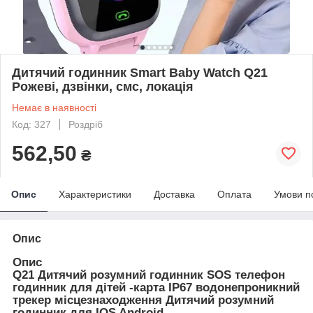
Дитячий годинник Smart Baby Watch Q21
Рожеві, дзвінки, смс, локація
Немає в наявності
Код: 327
Роздріб
562,50
₴
Опис
Характеристики
Доставка
Оплата
Умови п
Опис
Опис
Q21 Дитячий розумний годинник SOS телефон
годинник для дітей -карта IP67 водонепроникний
трекер місцезнаходження Дитячий розумний
годинник для IOS Android