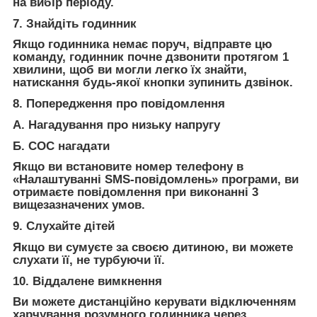
на вибір періоду.
7. Знайдіть годинник
Якщо годинника немає поруч, відправте цю
команду, годинник почне дзвонити протягом 1
хвилини, щоб ви могли легко їх знайти,
натискання будь-якої кнопки зупинить дзвінок.
8. Попередження про повідомлення
А. Нагадування про низьку напругу
Б. СОС нагадати
Якщо ви встановите номер телефону в
«Налаштуванні SMS-повідомлень» програми, ви
отримаєте повідомлення при виконанні 3
вищезазначених умов.
9. Слухайте дітей
Якщо ви сумуєте за своєю дитиною, ви можете
слухати її, не турбуючи її.
10. Віддалене вимкнення
Ви можете дистанційно керувати відключенням
харчування розумного годинника через