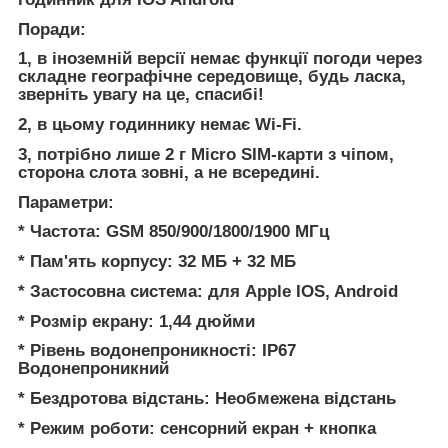
Поради:
1, в іноземній версії немає функції погоди через
складне географічне середовище, будь ласка,
зверніть увагу на це, спасибі!
2, в цьому годиннику немає Wi-Fi.
3, потрібно лише 2 г Micro SIM-карти з чіпом,
сторона слота зовні, а не всередині.
Параметри:
* Частота: GSM 850/900/1800/1900 МГц
* Пам'ять корпусу: 32 МБ + 32 МБ
* Застосовна система: для Apple IOS, Android
* Розмір екрану: 1,44 дюйми
* Рівень водонепроникності: IP67
Водонепроникний
* Бездротова відстань: Необмежена відстань
* Режим роботи: сенсорний екран + кнопка