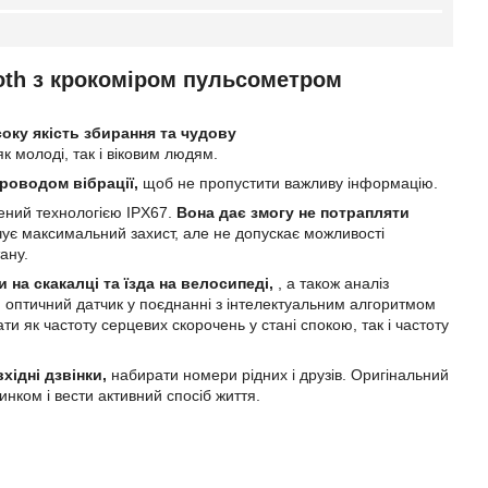
ooth з крокоміром пульсометром
оку якість збирання та чудову
к молоді, так і віковим людям.
проводом вібрації,
щоб не пропустити важливу інформацію.
щений технологією IPX67.
Вона дає змогу не потрапляти
ечує максимальний захист, але не допускає можливості
ану.
и на скакалці та їзда на велосипеді,
, а також аналіз
 оптичний датчик у поєднанні з інтелектуальним алгоритмом
и як частоту серцевих скорочень у стані спокою, так і частоту
хідні дзвінки,
набирати номери рідних і друзів. Оригінальний
инком і вести активний спосіб життя.