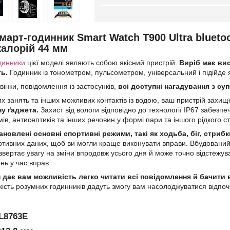
март-годинник Smart Watch T900 Ultra bluet
калорій 44 мм
динники
цієї моделі являють собою якісний пристрій.
Виріб має вис
ь.
Годинник із тонометром, пульсометром, універсальний і підійде я
інки, повідомлення із застосунків,
всі доступні нагадування з су
их занять та інших можливих контактів із водою, ваш пристрій захи
ну ґаджета.
Захист від вологи відповідно до технології IP67 забезп
в, антисептиків та інших речовин у формі пари та іншого рідкого ст
новлені основні спортивні режими, такі як ходьба, біг, стрибк
тивних даних, щоб ви могли краще виконувати вправи. Вбудований
вертає увагу на зміни впродовж усього дня й може точно відстежуват
нь у час вправ.
дає вам можливість легко читати всі повідомлення й бачити в
кість розумних годинників дадуть змогу вам насолоджуватися відпоч
L8763E