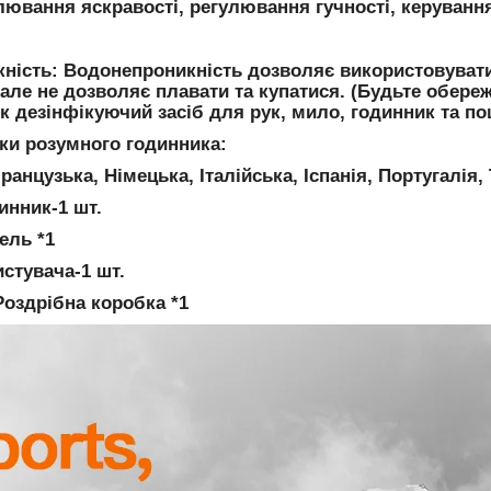
улювання яскравості, регулювання гучності, керуван
ність: Водонепроникність дозволяє використовувати
 але не дозволяє плавати та купатися. (Будьте обере
як дезінфікуючий засіб для рук, мило, годинник та п
ки розумного годинника:
ранцузька, Німецька, Італійська, Іспанія, Португалія,
инник-1 шт.
ель *1
стувача-1 шт.
Роздрібна коробка *1