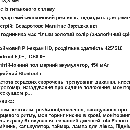
*13,8 мм
с із титанового сплаву
андартний силіконовий ремінець, підходить для ремін
стрій: Бездротове Магнітне Заряджання
 годинника має тільки золотий колір (аналогічний ср
юймовий РК-екран HD, роздільна здатність 425*518
droid 5,0+, IOS8.0+
літій-іонний полімерний акумулятор, 450 мАг
двійний Bluetooth
стота серцевих скорочень, тренування дихання, кисен
крокомір, нагадування про сидяче положення, моніто
секундомір...
нника:
інки, контакти, push-повідомлення, нагадування про
рцевого ритму, моніторинг кисню в крові, моніторинг
ль екрану блокування, екранний дисплей, ola Esport
ічник, калькулятор, таймер, лампа для ліжка, Підні