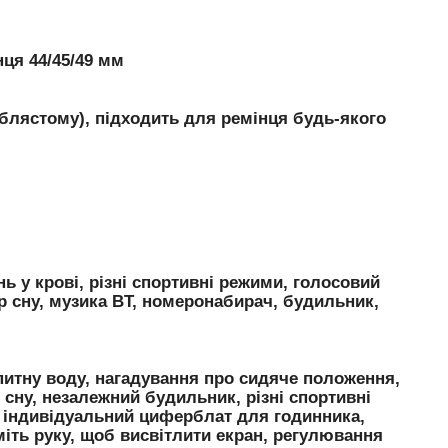
ця 44/45/49 мм
іблястому), підходить для ремінця будь-якого
ь у крові, різні спортивні режими, голосовий
р сну, музика BT, номеронабирач, будильник,
 питну воду, нагадування про сидяче положення,
 сну, незалежний будильник, різні спортивні
e індивідуальний циферблат для годинника,
міть руку, щоб висвітлити екран, регулювання