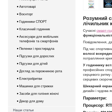
Автотоварі
Воєнторг
Розумний с
Годинники СПОРТ
лічильник 
Класичний годинник
Сучасні
смарт-го
функціональніст
Аксесуари для мобільних
телефонів та смартфонів
Повідомлення, дзв
Пеленки і простирадла
Під час спортивн
волозі всереди
Підгузки для дорослих
потрапляння кремі
Підгузки для дітей
У годиннику вста
професійних спор
Догляд за порожниною рота
серцевого ритму з
Електробритви
серцевих скороче
Шикарний екран 
Машинки для стрижки
дизайн і чудова я
Засоби для гоління жіночі
Параметри:
Декор для дому
Процесор: RT
Наши статьи