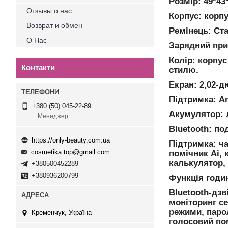
Розмір: 49*43
Отзывы о нас
Корпус: корпу
Возврат и обмен
Ремінець: Ст
О Нас
Зарядний при
Колір: корпус
Контакти
стилю.
Екран: 2,02-д
Підтримка: An
+380 (50) 045-22-89
Акумулятор: 
Менеджер
Bluetooth: по
https://only-beauty.com.ua
Підтримка: ча
cosmetika.top@gmail.com
помічник Ai, 
калькулятор, 
+380500452289
+380936200799
Функція годи
Bluetooth-дзв
моніторинг се
режими, паро
Кременчук, Україна
голосовий пом