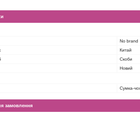
ки
No brand
к
Китай
б
Скоби
Новий
Сумка-чо
ля замовлення