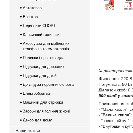
Автотоварі
Воєнторг
Годинники СПОРТ
Класичний годинник
Аксесуари для мобільних
телефонів та смартфонів
Пеленки і простирадла
Підгузки для дорослих
Характеристики
Підгузки для дітей
Живлення: 220 В
Потужність: 50 Вт
Догляд за порожниною рота
Діапазон скоб: 0.
Електробритви
500 скоб у комп
Машинки для стрижки
Призначення ско
- "Мала хвиля": 
Засоби для гоління жіночі
- "Велика хвиля":
Декор для дому
- "зовнішній кут"
- "Внутрішній кут
Наши статьи