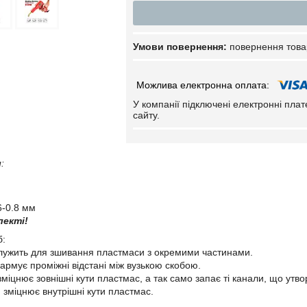
повернення това
У компанії підключені електронні пла
сайту.
:
6-0.8 мм
лекті!
б:
служить для зшивання пластмаси з окремими частинами.
 армує проміжні відстані між вузькою скобою.
: зміцнює зовнішні кути пластмас, а так само запає ті канали, що утво
": зміцнює внутрішні кути пластмас.