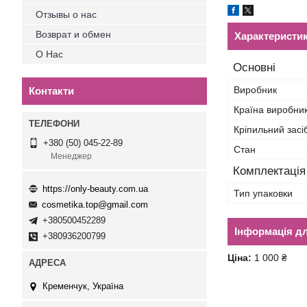
Отзывы о нас
Возврат и обмен
Характеристи
О Нас
Основні
Виробник
Контакти
Країна виробни
Кріпильний засі
+380 (50) 045-22-89
Стан
Менеджер
Комплектація
https://only-beauty.com.ua
Тип упаковки
cosmetika.top@gmail.com
+380500452289
Інформація д
+380936200799
Ціна:
1 000 ₴
Кременчук, Україна