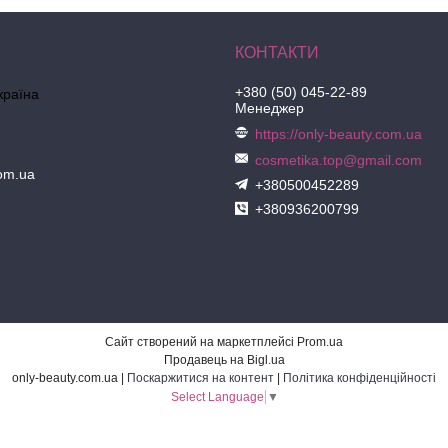
+380 (50) 045-22-89
країна
Менеджер
https://only-beauty.com.ua
cosmetika.top@gmail.com
com.ua
+380500452289
+380936200799
Сайт створений на маркетплейсі
Prom.ua
Продавець на Bigl.ua
only-beauty.com.ua |
Поскаржитися на контент
|
Політика конфіденційності
Select Language
▼