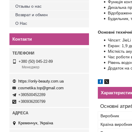
Функція кон
Отзывы о нас
Дихальна пр
Відображенн
Возврат и обмен
Будильник, т
О Нас
Основні технічні
Контакти
Чіпсет: JieL
Екран: 1,9 
Місткість ак
Час роботи в
+380 (50) 045-22-89
Рівень водо
Менеджер
Додаток на 
https://only-beauty.com.ua
cosmetika.top@gmail.com
Характеристи
+380500452289
+380936200799
Основні атри
Виробник
Кременчук, Україна
Країна виробни