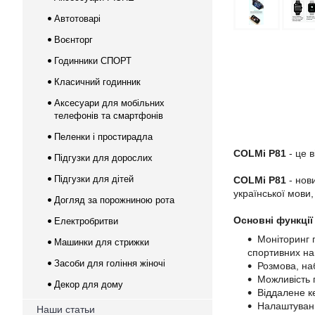
Автотоварі
Воєнторг
Годинники СПОРТ
Класичний годинник
Аксесуари для мобільних
телефонів та смартфонів
Пеленки і простирадла
COLMi P81
- це в
Підгузки для дорослих
Підгузки для дітей
COLMi P81
- нов
української мови,
Догляд за порожниною рота
Основні функції
Електробритви
Моніторинг п
Машинки для стрижки
спортивних на
Засоби для гоління жіночі
Розмова, наб
Можливість 
Декор для дому
Віддалене к
Налаштуван
Наши статьи