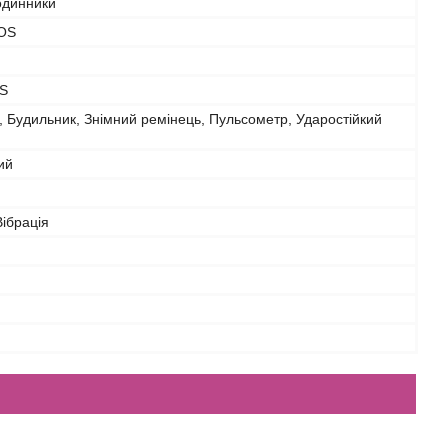
одинники
IOS
OS
 Будильник, Знімний ремінець, Пульсометр, Ударостійкий
ий
Вібрація