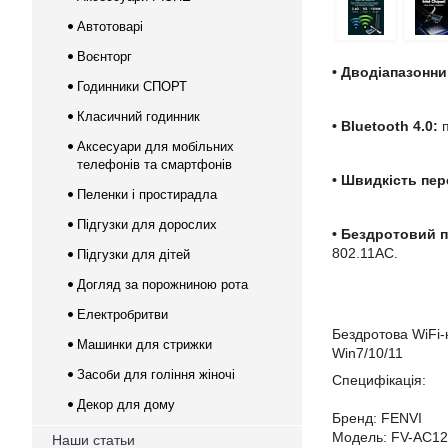
Автотоварі
Воєнторг
• Дводіапазонни
Годинники СПОРТ
Класичний годинник
• Bluetooth 4.0:
п
Аксесуари для мобільних
телефонів та смартфонів
• Швидкість пер
Пеленки і простирадла
Підгузки для дорослих
• Бездротовий п
802.11AC.
Підгузки для дітей
Догляд за порожниною рота
Електробритви
Бездротова WiFi-
Машинки для стрижки
Win7/10/11
Засоби для гоління жіночі
Специфікація:
Декор для дому
Бренд: FENVI
Модель: FV-AC1
Наши статьи