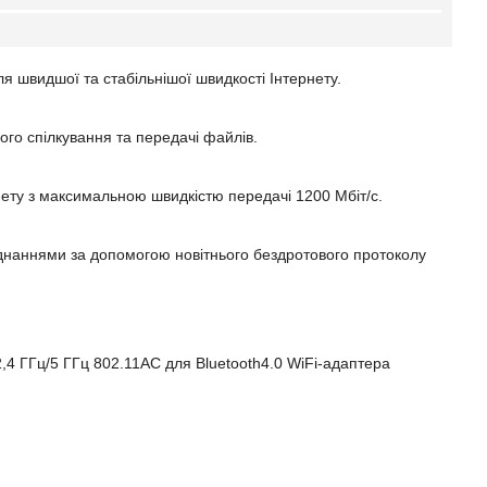
я швидшої та стабільнішої швидкості Інтернету.
ого спілкування та передачі файлів.
ту з максимальною швидкістю передачі 1200 Мбіт/с.
наннями за допомогою новітнього бездротового протоколу
4 ГГц/5 ГГц 802.11AC для Bluetooth4.0 WiFi-адаптера