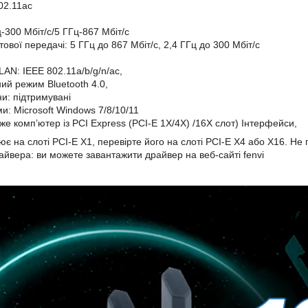
02.11ac
-300 Мбіт/с/5 ГГц-867 Мбіт/с
ової передачі: 5 ГГц до 867 Мбіт/с, 2,4 ГГц до 300 Мбіт/с
AN: IEEE 802.11a/b/g/n/ac,
ний режим Bluetooth 4.0,
и: підтримувані
и: Microsoft Windows 7/8/10/11
йже комп’ютер із PCI Express (PCI-E 1X/4X) /16X слот) Інтерфейси,
є на слоті PCI-E X1, перевірте його на слоті PCI-E X4 або X16. Не 
йвера: ви можете завантажити драйвер на веб-сайті fenvi