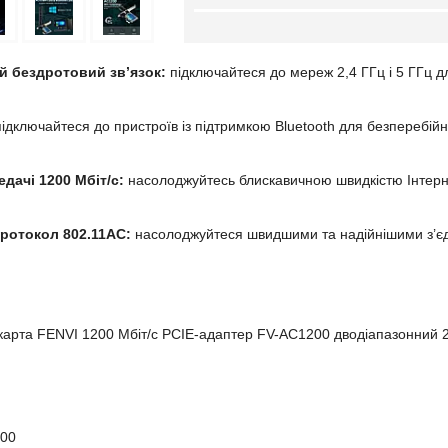
й бездротовий зв’язок:
підключайтеся до мереж 2,4 ГГц і 5 ГГц дл
ідключайтеся до пристроїв із підтримкою Bluetooth для безперебійн
едачі 1200 Мбіт/с:
насолоджуйтесь блискавичною швидкістю Інтерне
ротокол 802.11AC:
насолоджуйтеся швидшими та надійнішими з’єд
карта FENVI 1200 Мбіт/с PCIE-адаптер FV-AC1200 дводіапазонний 2,
200