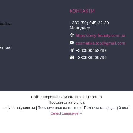
+380 (50) 045-22-89
країна
Менеджер
https://only-beauty.com.ua
cosmetika.top@gmail.com
com.ua
+380500452289
+380936200799
Сайт створений на маркетплейсі
Prom.ua
Продавець на Bigl.ua
only-beauty.com.ua |
Поскаржитися на контент
|
Політика конфіденційності
Select Language
▼