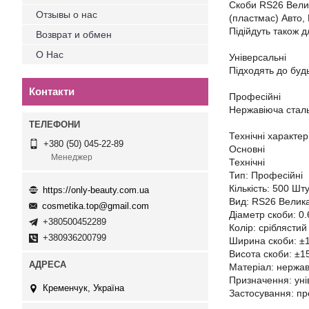
Скоби RS26 Велик
Отзывы о нас
(пластмас) Авто, 
Підійдуть також 
Возврат и обмен
О Нас
Універсальні
Підходять до буд
Контакти
Професійні
Нержавіюча сталь 
Технічні характе
+380 (50) 045-22-89
Основні
Менеджер
Технічні
Тип: Професійні
Кількість: 500 Шт
https://only-beauty.com.ua
Вид: RS26 Велик
cosmetika.top@gmail.com
Діаметр скоби: 0
+380500452289
Колір: сріблястий
+380936200799
Ширина скоби: ±
Висота скоби: ±1
Матеріал: нержаві
Призначення: уні
Кременчук, Україна
Застосування: пр