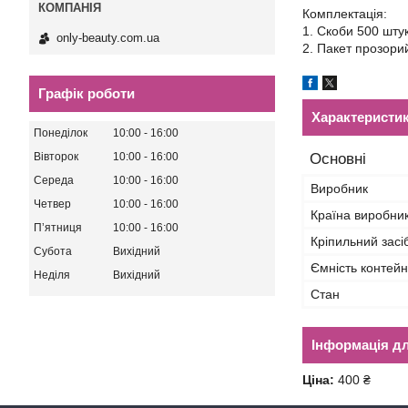
Комплектація:
1. Скоби 500 шту
only-beauty.com.ua
2. Пакет прозори
Графік роботи
Характеристи
Понеділок
10:00
16:00
Основні
Вівторок
10:00
16:00
Середа
10:00
16:00
Виробник
Четвер
10:00
16:00
Країна виробни
Пʼятниця
10:00
16:00
Кріпильний засі
Субота
Вихідний
Ємність контей
Неділя
Вихідний
Стан
Інформація д
Ціна:
400 ₴