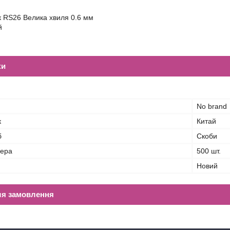
к RS26 Велика хвиля 0.6 мм
й
ки
No brand
к
Китай
б
Скоби
нера
500 шт.
Новий
ля замовлення