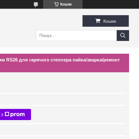
Кошик
Кошик
мм RS26 для гарячого степлера пайка/зварка/ремонт
 з