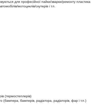
овуються для професійної пайки/зварки/ремонту пластика
томобілів/мотоциклів/скутерів і т.п.
рів (термостеплерів)
бампера, бамперів, радіатора, радіаторів, фар і т.п.)