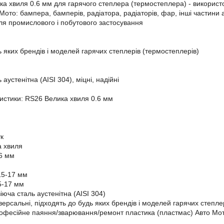
а хвиля 0.6 мм для гарячого степлера (термостеплера) - використ
Мото: бампера, бамперів, радіатора, радіаторів, фар, інші частини ав
для промислового і побутового застосування
ь яких брендів і моделей гарячих степлерів (термостеплерів)
аустенітна (AISI 304), міцні, надійні
ристики: RS26 Велика хвиля 0.6 мм
ук
а хвиля
.6 мм
15-17 мм
5-17 мм
юча сталь аустенітна (AISI 304)
версальні, підходять до будь яких брендів і моделей гарячих степле
офесійне паяння/зварювання/ремонт пластика (пластмас) Авто Мото (