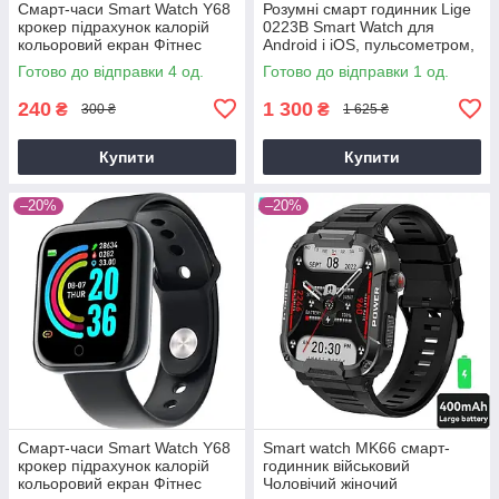
Смарт-часи Smart Watch Y68
Розумні смарт годинник Lige
крокер підрахунок калорій
0223B Smart Watch для
кольоровий екран Фітнес
Android і iOS, пульсометром,
браслет пульсометр
тонометром, крокоміром
Готово до відправки 4 од.
Готово до відправки 1 од.
тонометр
240
1 300
₴
₴
300 ₴
1 625 ₴
Купити
Купити
–20%
–20%
Смарт-часи Smart Watch Y68
Smart watch MK66 смарт-
крокер підрахунок калорій
годинник військовий
кольоровий екран Фітнес
Чоловічий жіночий