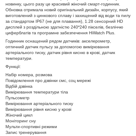
новинку, цього разу це красивий жіночий смарт-годинник.
Обновка отримала новий оригінальний дизайн, корпусу, який
виготовлений з цинкового сплаву і захищений від води та пилу
за стандартом IP67 (не для плавання), 1.28 сенсорний HD
дисплей з роздільною здатністю 240*240 пікселів, безліччю
циферблатів та програмне забезпечення HiWatch Plus.
Годинник оснащений рядом датчиків: акселерометр,
оптичний датчик пульсу за допомогою вимірювання
артеріального тиску, датчик рівня кисню в крові, датчик
температури.
Функції:
Набір номера, розмова
Повідомлення про дзвінки смс, соц мережі
Відбій дзвінка
Вимірювання температури тіла
Пульсометр
Вимірювання артеріального тиску
Вимірювання рівня кисню у крові
Жіночий цикл
Моніторинг сну
Мульти-спортивні режими
Запис тренерування