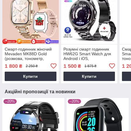
Смарт-годинник жіночий
Розумні смарт годинник
Смар
Mevaden MK88D Gold
HW62G Smart Watch для
Smar
(розмова, тонометр,
Android і iOS,
тоно
температура,
пульсометром,
пуль
1 800
1 500
1 2
₴
₴
2 250 ₴
1 875 ₴
пульсоксиметр) 2 ремінці
тонометром, крокоміром
(чорні ))
Купити
Купити
Акційні пропозиції та новинки
–20%
–20%