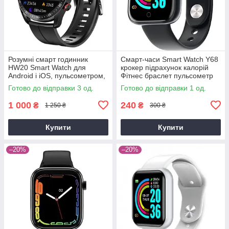
Розумні смарт годинник
Смарт-часи Smart Watch Y68
HW20 Smart Watch для
крокер підрахунок калорій
Android і iOS, пульсометром,
Фітнес браслет пульсометр
тонометром, крокоміром
тонометр
Готово до відправки 3 од.
Готово до відправки 1 од.
(чорні ))
1 000
240
₴
₴
1 250 ₴
300 ₴
Купити
Купити
–20%
–20%