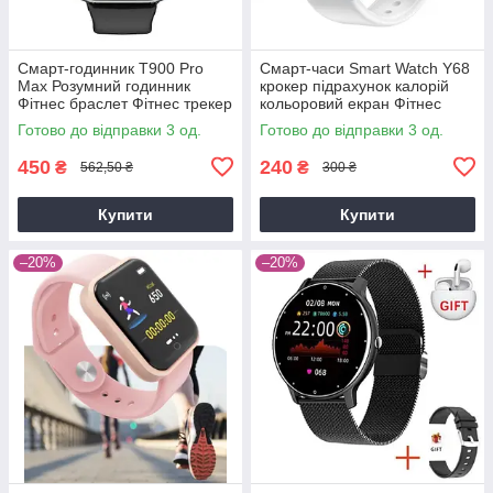
Смарт-годинник T900 Pro
Смарт-часи Smart Watch Y68
Max Розумний годинник
крокер підрахунок калорій
Фітнес браслет Фітнес трекер
кольоровий екран Фітнес
браслет пульсометр
Готово до відправки 3 од.
Готово до відправки 3 од.
тонометр
450
240
₴
₴
562,50 ₴
300 ₴
Купити
Купити
–20%
–20%