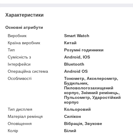
Характеристики
Основні атрибути
Виробник
Smart Watch
Країна виробник
Китай
Тип
Розумні годинники
Сумісність з
Android, IOS
Інтерфейси
Bluetooth
Операційна система
Android OS
Особливості
Тонометр, Акселерометр,
Будильник,
Пиловологозахищений
корпус, Знімний ремінець,
Пульсометр, Ударостійкий
корпус
Тип дисплея
Кольоровий
Матеріал ремінця
Силікон
Оповіщення
Вібрація, Звукове
Колір
Білий