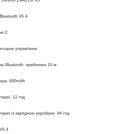
: Lenovo EARZER X9
 Bluetooth V5.4
pe-C
енсорне управління
нь Bluetooth: приблизно 10 м
тора: 600mAh
тареї: 12 год
тареї із зарядною коробкою: 84 год
 V5.4