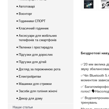
Автотоварі
Воєнторг
Годинники СПОРТ
Класичний годинник
Аксесуари для мобільних
телефонів та смартфонів
Пеленки і простирадла
Бездротові наву
Підгузки для дорослих
Підгузки для дітей
✅20 мм велика ді
звуку збалансова
Догляд за порожниною рота
✅Чіп Bluetooth 5.
Електробритви
моментом зависа
Машинки для стрижки
✅ Багатомікрофон
Засоби для гоління жіночі
голос! 🗣Насолодж
✅ Водонепроникна
Декор для дому
тренувань
Наши статьи