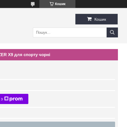
Кошик
Кошик
ER X9 для спорту чорні
 з