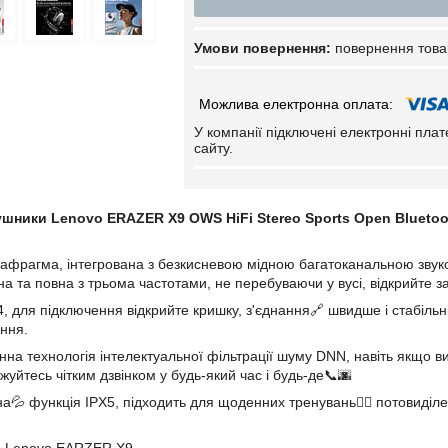
повернення това
У компанії підключені електронні пла
сайту.
шники Lenovo ERAZER X9 OWS HiFi Stereo Sports Open Bluetooth
афрагма, інтегрована з безкисневою мідною багатоканальною звуко
на та повна з трьома частотами, не перебуваючи у вусі, відкрийте 
4, для підключення відкрийте кришку, з'єднання🔗 швидше і стабільні
ння.
на технологія інтелектуальної фільтрації шуму DNN, навіть якщо ви
уйтесь чітким дзвінком у будь-який час і будь-де📞🌆
💦 функція IPX5, підходить для щоденних тренувань🏃‍♂ потовиділе