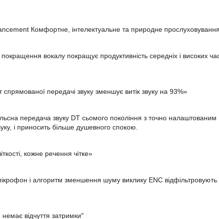
ancement Комфортне, інтелектуальне та природне прослуховуванн
 покращення вокалу покращує продуктивність середніх і високих час
 спрямованої передачі звуку зменшує витік звуку на 93%»
ьсна передача звуку DT сьомого покоління з точно налаштованим к
звуку, і приносить більше душевного спокою.
чіткості, кожне речення чітке»
ікрофон і алгоритм зменшення шуму виклику ENC відфільтровують шу
4, немає відчуття затримки"