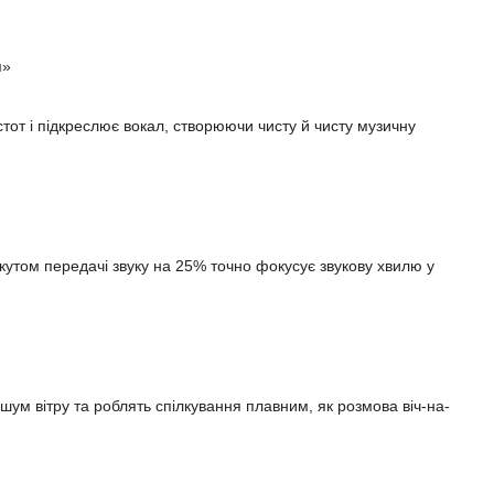
я»
тот і підкреслює вокал, створюючи чисту й чисту музичну
утом передачі звуку на 25% точно фокусує звукову хвилю у
м вітру та роблять спілкування плавним, як розмова віч-на-