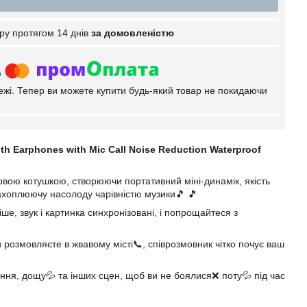
ру протягом 14 днів
за домовленістю
тежі. Тепер ви можете купити будь-який товар не покидаючи
 Earphones with Mic Call Noise Reduction Waterproof
вою котушкою, створюючи портативний міні-динамік, якість
захоплюючу насолоду чарівністю музики🎵 🎵
ше, звук і картинка синхронізовані, і попрощайтеся з
 розмовляєте в жвавому місті📞, співрозмовник чітко почує ваш
ння, дощу💦 та інших сцен, щоб ви не боялися❌ поту💦 під час