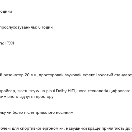
 години
прослуховуванням: 6 годин
ь: IPX4
й резонатор 20 мм, просторовий звуковий ефект і золотий стандарт 
драйвер, якість звуку на рівні Dolby HlFl, нова технологія цифрово
имірного відчуття простору.
ряку чи болю після тривалого носіння»
блені для спортивної ергономіки, навушники краще прилягають до сл