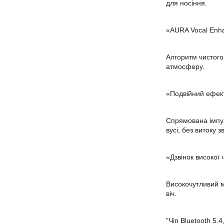
для носіння.
«AURA Vocal Enh
Алгоритм чистого
атмосферу.
«Подвійний ефект
Спрямована імпул
вусі, без витоку 
«Дзвінок високої 
Високочутливий м
віч.
"Чіп Bluetooth 5.