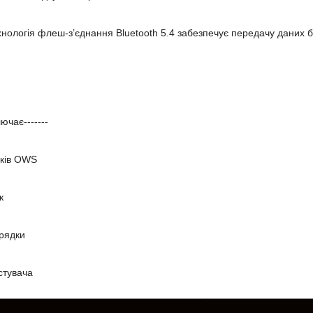
нологія флеш-з’єднання Bluetooth 5.4 забезпечує передачу даних бе
лючає-------
иків OWS
к
арядки
стувача