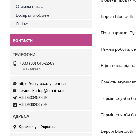
Модель продукту
Отзывы о нас
Возврат и обмен
Версія Bluetooth:
О Нас
Порт зарядки: Ty
Контакти
Режим роботи: с
+380 (50) 045-22-89
Ефективна відста
Менеджер
Ємність акумуля
https://only-beauty.com.ua
cosmetika.top@gmail.com
+380500452289
Термін служби ба
+380936200799
Термін служби ба
Кременчук, Україна
Версія Bluetooth: