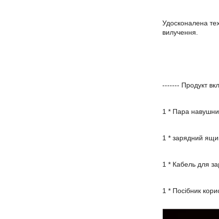
Удосконалена тех
вилучення.
------- Продукт вк
1 * Пара навушн
1 * зарядний ящи
1 * Кабель для з
1 * Посібник кори