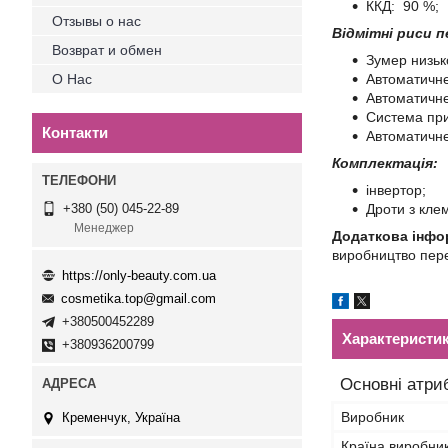
ККД: 90 %;
Отзывы о нас
Відмітні риси 
Возврат и обмен
Зумер низьк
О Нас
Автоматичне
Автоматичне
Система при
Контакти
Автоматичне
Комплектація:
інвертор;
Дроти з кле
+380 (50) 045-22-89
Менеджер
Додаткова інфо
виробництво перен
https://only-beauty.com.ua
cosmetika.top@gmail.com
+380500452289
Характеристи
+380936200799
Основні атри
Виробник
Кременчук, Україна
Країна виробни