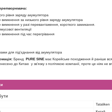
перетворювача:
ого рівня заряду акумулятора
 вимкнення за низького рівня заряду акумулятора
 вимкнення у разі перевантаження, короткого замикання.
мусової вентиляції
 вимкнення під час перегрівання
мами для під'єднання від акумулятора
рмація:
Бренд
PURE SINE
має Корейське походження й раніше вся
есено до Китаю у зв'язку з політикою компанії, проте це ніяк не вп
ки
бути
Tataliken
к
Китай