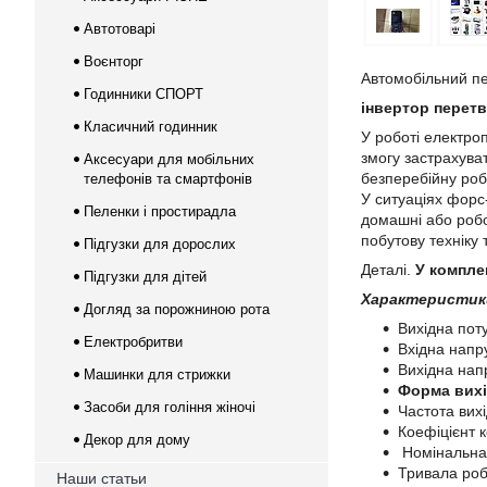
Автотоварі
Воєнторг
Автомобільний п
Годинники СПОРТ
інвертор перет
Класичний годинник
У роботі електро
змогу застрахува
Аксесуари для мобільних
безперебійну робо
телефонів та смартфонів
У ситуаціях форс-
Пеленки і простирадла
домашні або робо
побутову техніку 
Підгузки для дорослих
Деталі.
У компле
Підгузки для дітей
Характеристи
Догляд за порожниною рота
Вихідна пот
Електробритви
Вхідна напру
Вихідна напр
Машинки для стрижки
Форма вихі
Засоби для гоління жіночі
Частота вихі
Коефіцієнт к
Декор для дому
Номінальна 
Тривала роб
Наши статьи