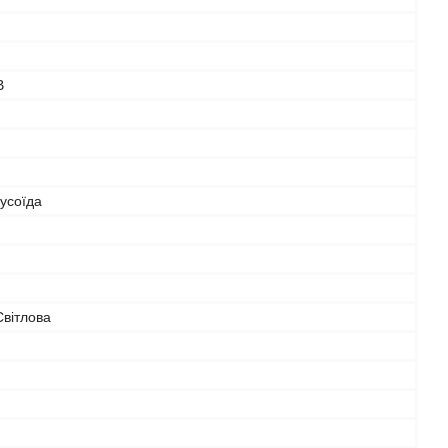
В
усоїда
Світлова