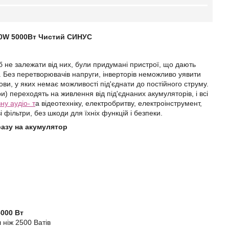
0W 5
000Вт
Чистий СИНУС
 не залежати від них, були придумані пристрої, що дають
м. Без перетворювачів напруги, інверторів неможливо уявити
ови, у яких немає можливості під'єднати до постійного струму.
) переходять на живлення від під'єднаних акумуляторів, і всі
зну аудіо- т
а відеотехніку, електробритву, електроінструмент,
 фільтри, без шкоди для їхніх функцій і безпеки.
разу на акумулятор
5
000 Вт
 ніж 2500 Ватів