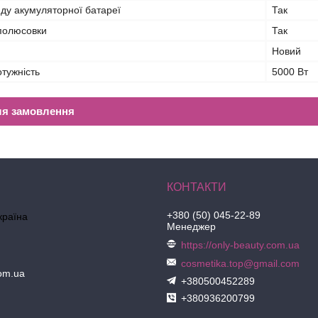
яду акумуляторної батареї
Так
еполюсовки
Так
Новий
тужність
5000 Вт
ля замовлення
+380 (50) 045-22-89
країна
Менеджер
https://only-beauty.com.ua
cosmetika.top@gmail.com
com.ua
+380500452289
+380936200799