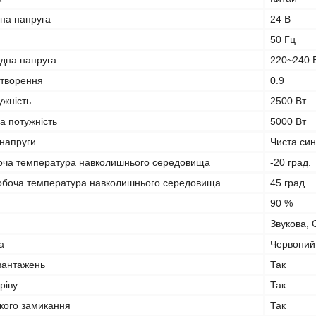
дна напруга
24 В
50 Гц
ідна напруга
220~240 
етворення
0.9
ужність
2500 Вт
а потужність
5000 Вт
 напруги
Чиста син
оча температура навколишнього середовища
-20 град.
боча температура навколишнього середовища
45 град.
90 %
Звукова, 
а
Червоний
вантажень
Так
ріву
Так
ткого замикання
Так