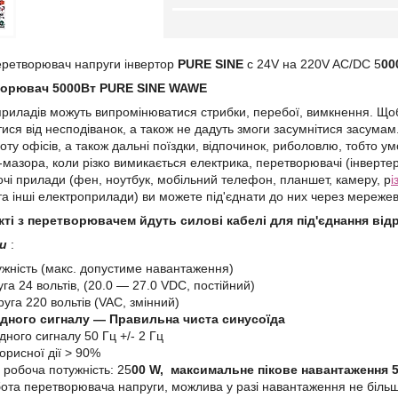
еретворювач напруги інвертор
PURE SINE
с 24V на 220V AC/DС 5
00
ворювач 5000Вт PURE SINE WAWE
приладів можуть випромінюватися стрибки, перебої, вимкнення. Щоб
тися від несподіванок, а також не дадуть змоги засумнітися засума
ту офісів, а також дальні поїздки, відпочинок, риболовлю, тобто ум
мазора, коли різко вимикається електрика, перетворювачі (інвертери
чі прилади (фен, ноутбук, мобільний телефон, планшет, камеру, р
і
та інші електроприлади) ви можете під'єднати до них через мережеві
кті з перетворювачем йдуть силові кабелі для під'єднання від
ки
:
ужність (макс. допустиме навантаження)
га 24 вольтів, (20.0 — 27.0 VDC, постійний)
уга 220 вольтів (VAC, змінний)
дного сигналу — Правильна чиста синусоїда
дного сигналу 50 Гц +/- 2 Гц
орисної дії > 90%
робоча потужність: 25
00 W, максимальне пікове навантаження 
ота перетворювача напруги, можлива у разі навантаження не більш