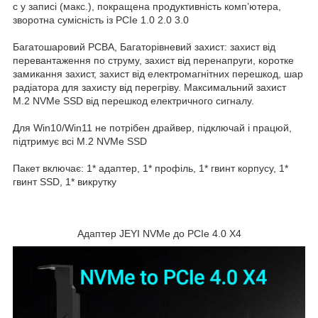
с у записі (макс.), покращена продуктивність комп’ютера,
зворотна сумісність із PCIe 1.0 2.0 3.0
Багатошаровий PCBA, Багаторівневий захист: захист від
перевантаження по струму, захист від перенапруги, коротке
замикання захист, захист від електромагнітних перешкод, шар
радіатора для захисту від перегріву. Максимальний захист
M.2 NVMe SSD від перешкод електричного сигналу.
Для Win10/Win11 не потрібен драйвер, підключай і працюй,
підтримує всі M.2 NVMe SSD
Пакет включає: 1* адаптер, 1* профіль, 1* гвинт корпусу, 1*
гвинт SSD, 1* викрутку
Адаптер JEYI NVMe до PCIe 4.0 X4