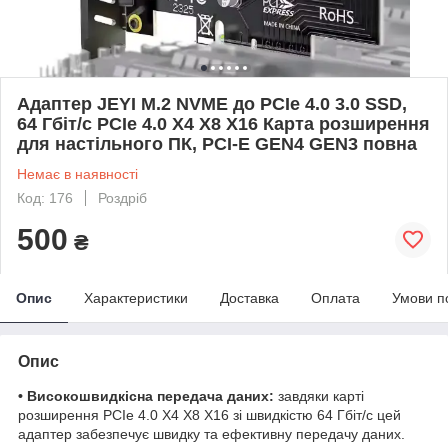
Адаптер JEYI M.2 NVME до PCIe 4.0 3.0 SSD,
64 Гбіт/с PCIe 4.0 X4 X8 X16 Карта розширення
для настільного ПК, PCI-E GEN4 GEN3 повна
Немає в наявності
Код: 176
Роздріб
500
₴
Опис
Характеристики
Доставка
Оплата
Умови п
Опис
• Високошвидкісна передача даних:
завдяки карті
розширення PCIe 4.0 X4 X8 X16 зі швидкістю 64 Гбіт/с цей
адаптер забезпечує швидку та ефективну передачу даних.