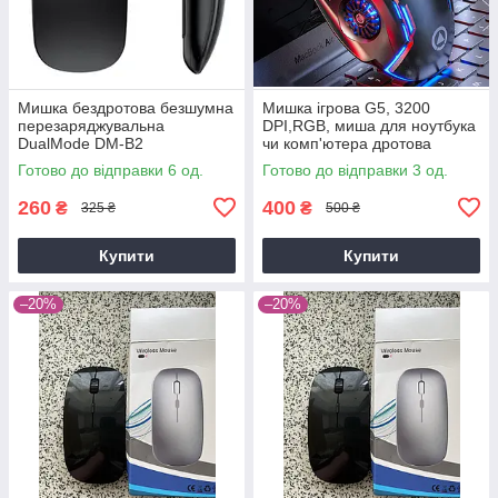
Мишка бездротова безшумна
Мишка ігрова G5, 3200
перезаряджувальна
DPI,RGB, миша для ноутбука
DualMode DM-B2
чи комп'ютера дротова
Готово до відправки 6 од.
Готово до відправки 3 од.
260
400
₴
₴
325 ₴
500 ₴
Купити
Купити
–20%
–20%