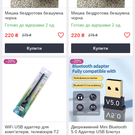
Мишка бездротова безшумна
Мишка бездротова безшумна
чорна
чорна
Готово до відправки 2 од.
Готово до відправки 2 од.
220
220
₴
₴
275 ₴
275 ₴
Купити
Купити
–20%
–20%
WiFi USB адаптер для
Дворежимний Mini Bluetooth
комп'ютерів, телевізорів Т2
5.0 Адаптер USB Блютуз