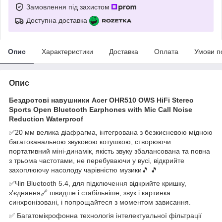
Замовлення під захистом
Доступна доставка
Опис
Характеристики
Доставка
Оплата
Умови п
Опис
Бездротові навушники Acer OHR510 OWS HiFi Stereo
Sports Open Bluetooth Earphones with Mic Call Noise
Reduction Waterproof
✅20 мм велика діафрагма, інтегрована з безкисневою мідною
багатоканальною звуковою котушкою, створюючи
портативний міні-динамік, якість звуку збалансована та повна
з трьома частотами, не перебуваючи у вусі, відкрийте
захоплюючу насолоду чарівністю музики🎵 🎵
✅Чіп Bluetooth 5.4, для підключення відкрийте кришку,
з'єднання🔗 швидше і стабільніше, звук і картинка
синхронізовані, і попрощайтеся з моментом зависання.
✅ Багатомікрофонна технологія інтелектуальної фільтрації