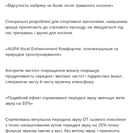
«Відсутність набряку чи болю після тривалого носіння»
Спеціально розроблені для спортивної ергономіки, навушники
краще прилягають до слухового проходу, не зміщуються під
час тренувань і зручні для носіння.
«AURA Vocal Enhancement Комфортне, інтелектуальне та
природне прослуховування»
Алгоритм чистого покращення вокалу покращує
продуктивність середніх і високих частот і підкреслює вокал,
створюючи чисту й чисту музичну атмосферу.
«Подвійний ефект спрямованої передачі звуку зменшує витік
звуку на 93%»
Спрямована імпульсна передача звуку DT сьомого покоління
з точно налаштованим кутом передачі звуку на 25% точно
фокусує звукову хвилю у вусі, без витоку звуку, і приносить