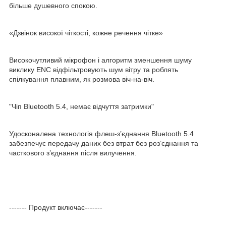
більше душевного спокою.
«Дзвінок високої чіткості, кожне речення чітке»
Високочутливий мікрофон і алгоритм зменшення шуму
виклику ENC відфільтровують шум вітру та роблять
спілкування плавним, як розмова віч-на-віч.
"Чіп Bluetooth 5.4, немає відчуття затримки"
Удосконалена технологія флеш-з’єднання Bluetooth 5.4
забезпечує передачу даних без втрат без роз’єднання та
часткового з’єднання після вилучення.
------- Продукт включає-------