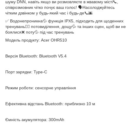
шуму DNN, навіть якщо ви розмовляєте в жвавому місті📞,
співрозмовник чітко почує ваш голос! 🗣Насолоджуйтесь
чітким дзвінком у будь-який час і будь-де📞🌆
✅ Водонепроникна💦 функція IPX5, підходить для щоденних
тренувань🏃‍♂ потовиділення, дощу💦 та інших сцен, щоб ви не
боялися❌ поту💦 під час тренувань
Модель продукту: Acer OHR510
Версія Bluetooth: Bluetooth V5.4
Порт зарядки: Type-C
Режим роботи: сенсорне управління
Ефективна відстань Bluetooth: приблизно 10 м
Ємність акумулятора: 300mAh